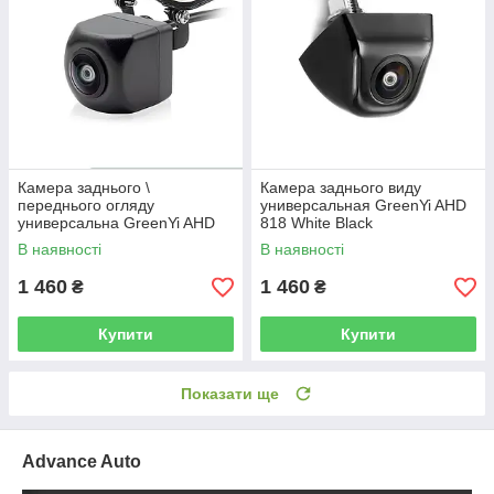
Камера заднього \
Камера заднього виду
переднього огляду
универсальная GreenYi AHD
универсальна GreenYi AHD
818 White Black
816
В наявності
В наявності
1 460
1 460
₴
₴
Купити
Купити
Показати ще
Advance Auto