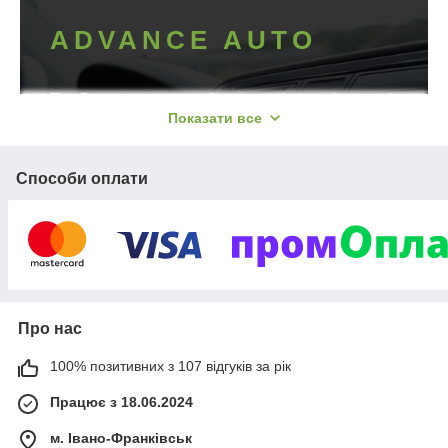
ADVANCE AUTO
Тут Ви можете придбати оригінальні штатні
Показати все
автомагнітоли Mekede® та іншу
автопродукцію/аксесуари з гарантією та на
умовах оперативної відправки.
Способи оплати
Ми пропонуємо надійне обладнання для
приблизно 50 автомобільних брендів (зокрема й
на ексклюзивні марки/моделі транспортних
засобів). Зробіть замовлення у нас на сайті та
отримайте ідеально сумісний пристрій, який
підвищить комфорт поїздки та дозволить
насолоджуватися улюбленими треками в дорозі.
Про нас
ПЕРЕЙТИ ДО КАТАЛОГУ
100% позитивних з 107 відгуків за рік
Працює з 18.06.2024
м. Івано-Франківськ