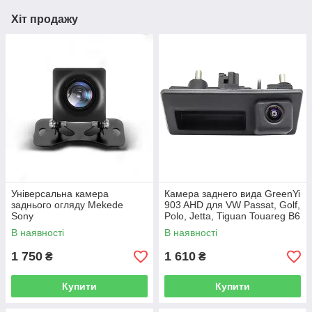
Хіт продажу
Універсальна камера
Камера заднего вида GreenYi
заднього огляду Mekede
903 AHD для VW Passat, Golf,
Sony
Polo, Jetta, Tiguan Touareg B6
B7 Audi A3 A4 A5 A6 S5
В наявності
В наявності
1 750
1 610
₴
₴
Купити
Купити