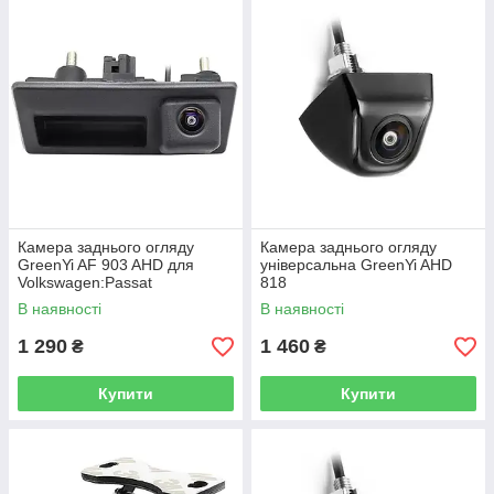
Камера заднього огляду
Камера заднього огляду
GreenYi AF 903 AHD для
універсальна GreenYi AHD
Volkswagen:Passat
818
CC,B7/Golf 6/Jetta 6/Tiguan
В наявності
В наявності
1/Polo/Sharan(2012-2018)
1 290
1 460
₴
₴
Купити
Купити