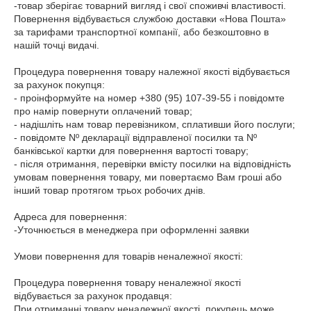
-товар зберігає товарний вигляд і свої споживчі властивості.

Повернення відбувається службою доставки «Нова Пошта» 
за тарифами транспортної компанії, або безкоштовно в 
нашій точці видачі.

Процедура повернення товару належної якості відбувається 
за рахунок покупця:

- проінформуйте на номер +380 (95) 107-39-55 і повідомте 
про намір повернути оплачений товар;

- надішліть нам товар перевізником, сплативши його послуги;

- повідомте Nº декларації відправленої посилки та Nº 
банківської картки для повернення вартості товару;

- після отримання, перевірки вмісту посилки на відповідність 
умовам повернення товару, ми повертаємо Вам гроші або 
інший товар протягом трьох робочих днів.

Адреса для повернення:

-Уточнюється в менеджера при оформленні заявки

Умови повернення для товарів неналежної якості:

Процедура повернення товару неналежної якості 
відбувається за рахунок продавця:

При отриманні товару неналежної якості, покупець може 