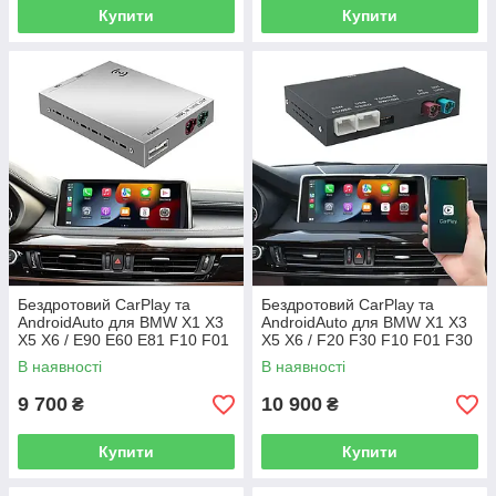
Купити
Купити
Бездротовий CarPlay та
Бездротовий CarPlay та
AndroidAuto для BMW X1 X3
AndroidAuto для BMW X1 X3
X5 X6 / E90 E60 E81 F10 F01
X5 X6 / F20 F30 F10 F01 F30
(2009-2016) CIC System
/ Mini Cooper NBT System
В наявності
В наявності
9 700
10 900
₴
₴
Купити
Купити