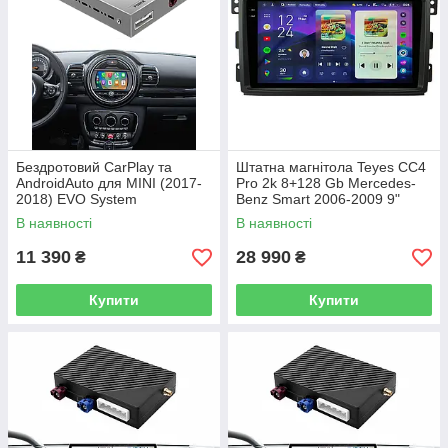
Бездротовий CarPlay та
Штатна магнітола Teyes CC4
AndroidAuto для MINI (2017-
Pro 2k 8+128 Gb Mercedes-
2018) EVO System
Benz Smart 2006-2009 9"
В наявності
В наявності
11 390
28 990
₴
₴
Купити
Купити