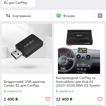
B1 для CarPlay
Сортування
0
Фільтри
Беспроводной CarPlay та
Бездротовий USB-адаптер
AndroidAuto для Audi A1
Carabc B1 для CarPlay
(2010–2018) MMI 2G System
В наявності
В наявності
1 400
12 400
₴
₴