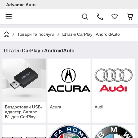
Advance Auto
Товари та послуги
Штатні CarPlay і AndroidAuto
Штатні CarPlay і AndroidAuto
Бездротовий USB-
Acura
Audi
адаптер Carabc
B1 для CarPlay