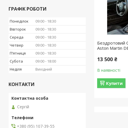
ГРАФІК РОБОТИ
Понеділок
09:00
18:30
Вівторок
09:00
18:30
Середа
09:00
18:30
Бездротовий C
Четвер
09:00
18:30
Aston Martin 
Пʼятниця
09:00
18:30
13 500 ₴
Субота
09:00
18:00
Неділя
Вихідний
В наявності
Купити
КОНТАКТИ
Сергій
+380 (95) 107-39-55