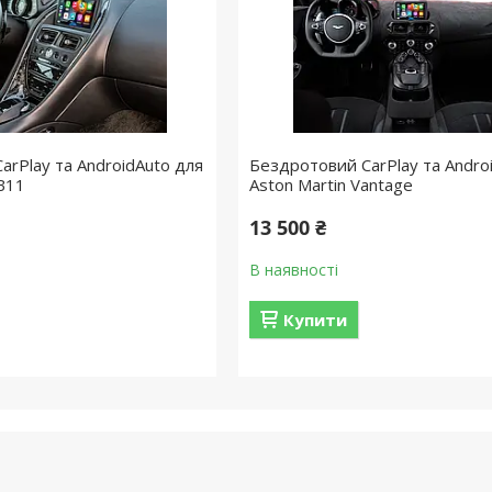
arPlay та AndroidAuto для
Бездротовий CarPlay та Andro
DB11
Aston Martin Vantage
13 500 ₴
В наявності
Купити