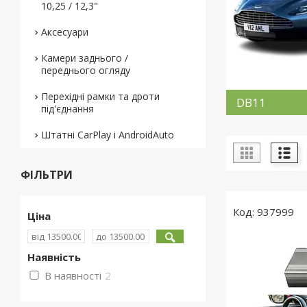
10,25 / 12,3"
Аксесуари
Камери заднього /
переднього огляду
Перехідні рамки та дроти
DB11
під'єднання
Штатні CarPlay і AndroidAuto
ФІЛЬТРИ
937999
Ціна
Наявність
В наявності
2