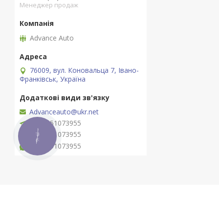
Менеджер продаж
Advance Auto
76009, вул. Коновальца 7, Івано-
Франківськ, Україна
Advanceauto@ukr.net
+380951073955
+380951073955
КНОПКА
ЗВ'ЯЗКУ
+380951073955