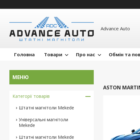
Advance Auto
Головна
Товари
Про нас
Обмін та по
ASTON MARTI
Категорії товарів
Штатні магнітоли Mekede
Універсальні магнітоли
Mekede
Штатні магнітоли Mekede