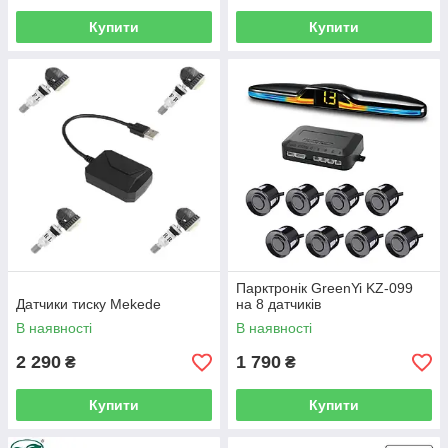
Купити
Купити
4
у
ає
лу.
Парктронік GreenYi KZ-099
Датчики тиску Mekede
на 8 датчиків
В наявності
В наявності
2 290
1 790
₴
₴
Купити
Купити