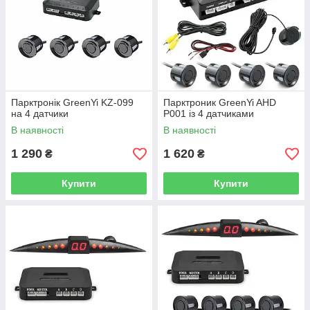
Парктронік GreenYi KZ-099
Парктроник GreenYi AHD
на 4 датчики
P001 із 4 датчиками
В наявності
В наявності
1 290
1 620
₴
₴
Купити
Купити