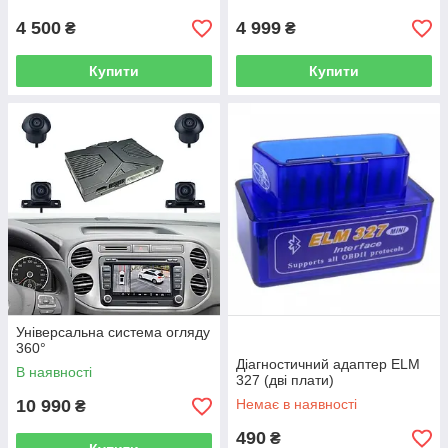
4 500
4 999
₴
₴
Купити
Купити
Універсальна система огляду
360°
Діагностичний адаптер ELM
В наявності
327 (дві плати)
10 990
Немає в наявності
₴
490
₴