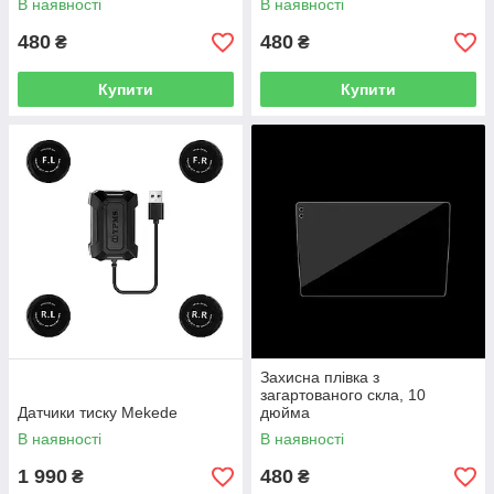
В наявності
В наявності
480
480
₴
₴
Купити
Купити
e
сний
тою
Захисна плівка з
загартованого скла, 10
Датчики тиску Mekede
дюйма
В наявності
В наявності
бар
1 990
480
₴
₴
нні