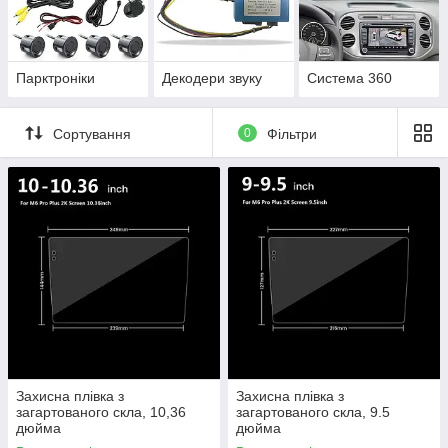
швидку відправку замовлень. Наші менеджери
допоможуть обрати сумісне обладнання
відповідно до Ваших вимог/запланованого
бюджету покупки.
Парктроніки
Декодери звуку
Система 360
ПЕРЕЙТИ ДО КАТАЛОГУ
Сортування
0
Фільтри
ТОПОВІ ТОВАРИ
яду
 для
AHD.
Захисна плівка з
Захисна плівка з
загартованого скла, 10,36
загартованого скла, 9.5
дюйма
дюйма