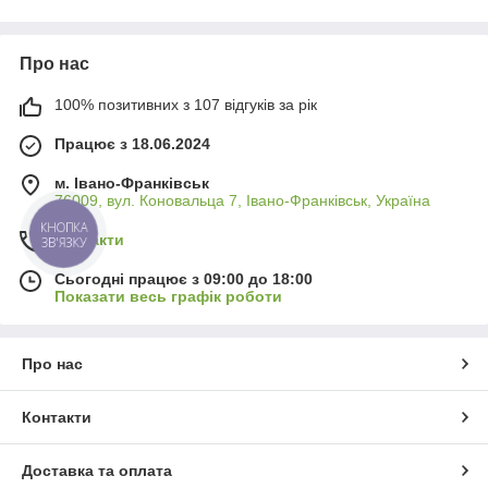
Різноманіття аксесуарів
Про нас
У каталозі Ви знайдете чимало смарт-
гаджетів для водіїв (зокрема камери
100% позитивних з 107 відгуків за рік
заднього виду з широким кутом огляду та
антибліковим покриттям, фронтальні/
Працює з 18.06.2024
кругові камери, високоточні TPMS-системи
з автономним терміном роботи батареї до
м. Івано-Франківськ
5 років тощо). В асортименті є датчики, що
76009, вул. Коновальца 7, Івано-Франківськ, Україна
відображають тиск та температуру шин у
КНОПКА
реальному часі.
Контакти
ЗВ'ЯЗКУ
Сьогодні працює з 09:00 до 18:00
Показати весь графік роботи
Про нас
Корисні опції
Контакти
Відеореєстратори з нашого каталогу
мають високу якість зображення
(роздільна здатність Full HD чи навіть 4K),
Доставка та оплата
оснащені функцією нічного бачення (IR-