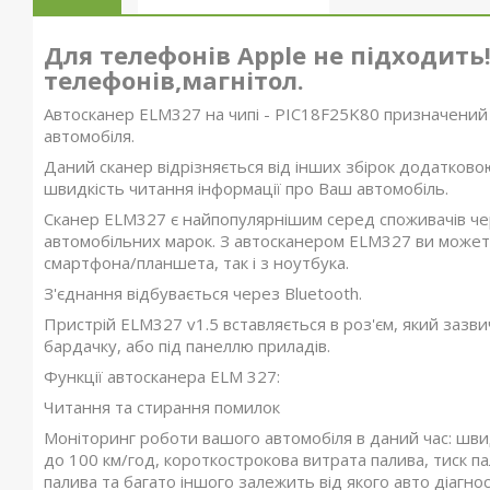
Для телефонів Apple не підходить!
телефонів,магнітол.
Автосканер ELM327 на чипі - PIC18F25K80 призначений
автомобіля.
Даний сканер відрізняється від інших збірок додатков
швидкість читання інформації про Ваш автомобіль.
Сканер ELM327 є найпопулярнішим серед споживачів чер
автомобільних марок. З автосканером ELM327 ви можете
смартфона/планшета, так і з ноутбука.
З'єднання відбувається через Bluetooth.
Пристрій ELM327 v1.5 вставляється в роз'єм, який зазв
бардачку, або під панеллю приладів.
Функції автосканера ELM 327:
Читання та стирання помилок
Моніторинг роботи вашого автомобіля в даний час: швид
до 100 км/год, короткострокова витрата палива, тиск п
палива та багато іншого залежить від якого авто діагно