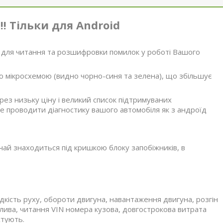
!!
Тільки для Android
 для читання та розшифровки помилок у роботі Вашого
ою мікросхемою (видно чорно-синя та зелена), що збільшує
ез низьку ціну і великий список підтримуваних
 проводити діагностику вашого автомобіля як з андроїд
ичай знаходиться під кришкою блоку запобіжників, в
кість руху, обороти двигуна, навантаження двигуна, розгін
алива, читання VIN номера кузова, довгострокова витрата
стують.