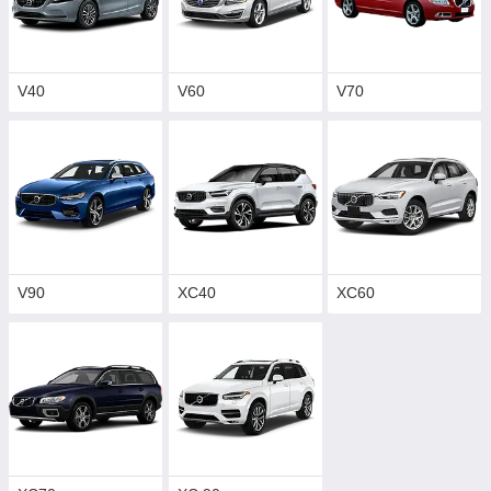
V40
V60
V70
V90
XC40
XC60