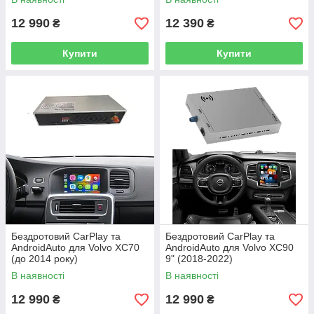
12 990
12 390
₴
₴
Купити
Купити
Бездротовий CarPlay та
Бездротовий CarPlay та
AndroidAuto для Volvo XC70
AndroidAuto для Volvo XC90
(до 2014 року)
9" (2018-2022)
В наявності
В наявності
12 990
12 990
₴
₴