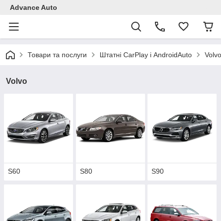
Advance Auto
Товари та послуги
Штатні CarPlay і AndroidAuto
Volv
Volvo
S60
S80
S90