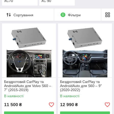
XC70
XC 90
Сортування
0
Фільтри
Бездротовий CarPlay та
Бездротовий CarPlay та
AndroidAuto для Volvo S60 –
AndroidAuto для S60 – 9"
7" (2015-2019)
(2020-2022)
В наявності
В наявності
11 500
12 990
₴
₴