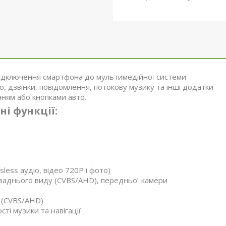
підключення смартфона до мультимедійної системи
, дзвінки, повідомлення, потокову музику та інші додатки
нням або кнопками авто.
ні функції:
less аудіо, відео 720P і фото)
заднього виду (CVBS/AHD), передньої камери
 (CVBS/AHD)
ті музики та навігації