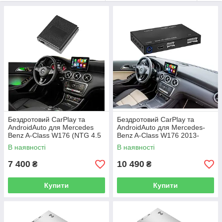
Бездротовий CarPlay та
Бездротовий CarPlay та
AndroidAuto для Mercedes
AndroidAuto для Mercedes-
Benz A-Class W176 (NTG 4.5
Benz A-Class W176 2013-
System)
2015 (NTG4.5 та NTG4.7
В наявності
В наявності
System)
7 400
10 490
₴
₴
Купити
Купити