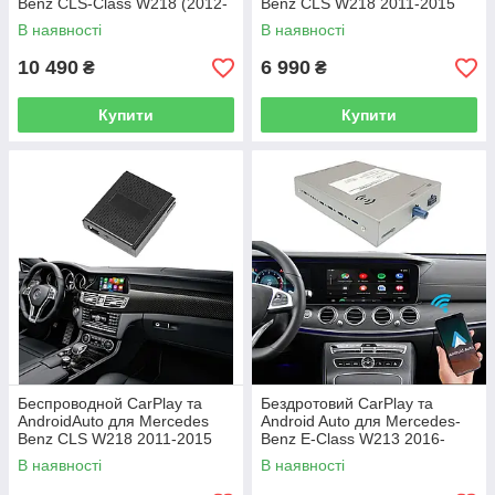
Benz CLS-Class W218 (2012-
Benz CLS W218 2011-2015
2015) (NTG 4.5 / 4.7 System)
(NTG 4.5 System)
В наявності
В наявності
10 490
6 990
₴
₴
Купити
Купити
Беспроводной CarPlay та
Бездротовий CarPlay та
AndroidAuto для Mercedes
Android Auto для Mercedes-
Benz CLS W218 2011-2015
Benz E-Class W213 2016-
(NTG 4.5 System)
2020 (система NTG 5.5).
В наявності
В наявності