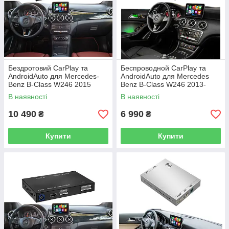
Бездротовий CarPlay та
Беспроводной CarPlay та
AndroidAuto для Mercedes-
AndroidAuto для Mercedes
Benz B-Class W246 2015
Benz B-Class W246 2013-
(NTG 4.5 / 4.7 System)
2015 (NTG 4.5 System)
В наявності
В наявності
10 490
6 990
₴
₴
Купити
Купити