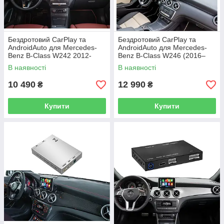
Бездротовий CarPlay та
Бездротовий CarPlay та
AndroidAuto для Mercedes-
AndroidAuto для Mercedes-
Benz B-Class W242 2012-
Benz B-Class W246 (2016–
2014 (NTG 4.5 / 4.7 System)
2018) (NTG 5.0 / 5.1 System)
В наявності
В наявності
10 490
12 990
₴
₴
Купити
Купити