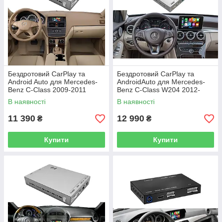
Бездротовий CarPlay та
Бездротовий CarPlay та
Android Auto для Mercedes-
AndroidAuto для Mercedes-
Benz C-Class 2009-2011
Benz C-Class W204 2012-
(система NTG 4.0)
2014 (NTG 5.0 / 5.1 System)
В наявності
В наявності
11 390
12 990
₴
₴
Купити
Купити