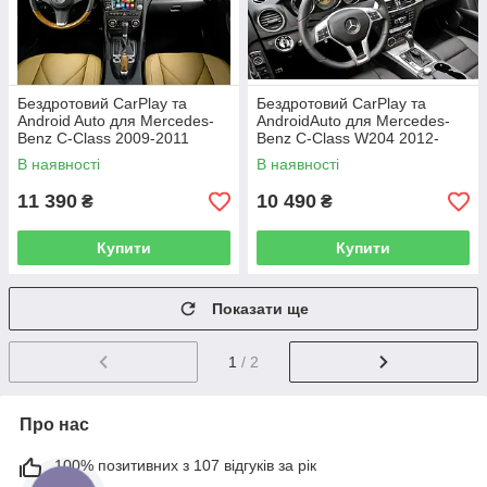
Бездротовий CarPlay та
Бездротовий CarPlay та
Android Auto для Mercedes-
AndroidAuto для Mercedes-
Benz C-Class 2009-2011
Benz C-Class W204 2012-
(система NTG 4.0)
2014 (NTG 4.5 / 4.7 System)
В наявності
В наявності
11 390
10 490
₴
₴
Купити
Купити
Показати ще
1
/ 2
Про нас
100% позитивних з 107 відгуків за рік