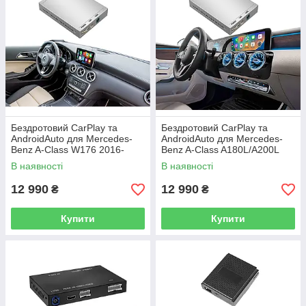
Бездротовий CarPlay та
Бездротовий CarPlay та
AndroidAuto для Mercedes-
AndroidAuto для Mercedes-
Benz A-Class W176 2016-
Benz A-Class A180L/A200L
2018 (NTG 5.0 / 5.1 System)
2019+ (NTG 6.0 System)
В наявності
В наявності
12 990
12 990
₴
₴
Купити
Купити