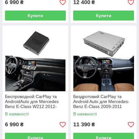
6 990
12 400
₴
₴
Купити
Купити
Беспроводной CarPlay та
Бездротовий CarPlay та
AndroidAuto для Mercedes
Android Auto для Mercedes-
Benz E-Class W212 2012-
Benz E-Class 2009-2011
2015 (NTG 4.5 System)
(система NTG 4.0)
В наявності
В наявності
6 990
11 390
₴
₴
Купити
Купити