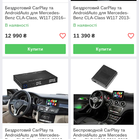
Бездротовий CarPlay та
Бездротовий CarPlay та
AndroidAuto для Mercedes-
AndroidAuto для Mercedes-
Benz CLA-Class, W117 (2016–
Benz CLA-Class W117 2013-
2018) (NTG 5.0 / 5.1 System)
2014 (NTG 4.5 / 4.7 System)
В наявності
В наявності
12 990
11 390
₴
₴
Купити
Купити
Бездротовий CarPlay та
Беспроводной CarPlay та
AndroidAuto для Mercedes-
AndroidAuto для Mercedes