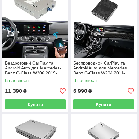
Бездротовий CarPlay та
Беспроводной CarPlay та
Android Auto для Mercedes-
AndroidAuto для Mercedes
Benz C-Class W206 2019-
Benz C-Class W204 2011-
2020 (система NTG 5.5).
2014 (NTG 4.5 System)
В наявності
В наявності
11 390
6 990
₴
₴
Купити
Купити