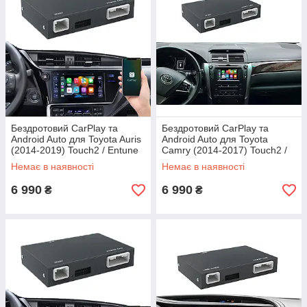
Бездротовий CarPlay та
Бездротовий CarPlay та
Android Auto для Toyota Auris
Android Auto для Toyota
(2014-2019) Touch2 / Entune
Camry (2014-2017) Touch2 /
2.0 System.
Entune 2.0 System.
Немає в наявності
Немає в наявності
6 990
6 990
₴
₴