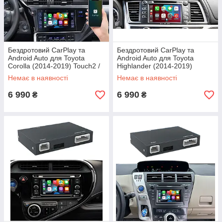
Бездротовий CarPlay та
Бездротовий CarPlay та
Android Auto для Toyota
Android Auto для Toyota
Corolla (2014-2019) Touch2 /
Highlander (2014-2019)
Entune 2.0 System.
Touch2 / Entune 2.0 System.
Немає в наявності
Немає в наявності
6 990
6 990
₴
₴