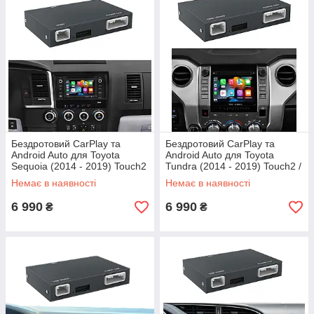
Бездротовий CarPlay та
Бездротовий CarPlay та
Android Auto для Toyota
Android Auto для Toyota
Sequoia (2014 - 2019) Touch2
Tundra (2014 - 2019) Touch2 /
/ Entune 2.0 System.
Entune 2.0 System.
Немає в наявності
Немає в наявності
6 990
6 990
₴
₴