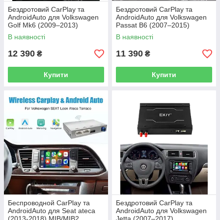
Бездротовий CarPlay та
Бездротовий CarPlay та
AndroidAuto для Volkswagen
AndroidAuto для Volkswagen
Golf Mk6 (2009–2013)
Passat B6 (2007–2015)
MIB/MIB2
В наявності
В наявності
12 390
11 390
₴
₴
Купити
Купити
Беспроводной CarPlay та
Бездротовий CarPlay та
AndroidAuto для Seat ateca
AndroidAuto для Volkswagen
(2013-2018) MIB/MIB2
Jetta (2007–2017)