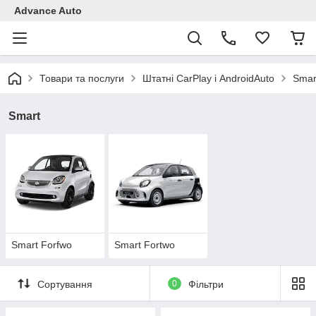
Advance Auto
Товари та послуги
Штатні CarPlay і AndroidAuto
Smar
Smart
Smart Forfwo
Smart Fortwo
Сортування
0
Фільтри