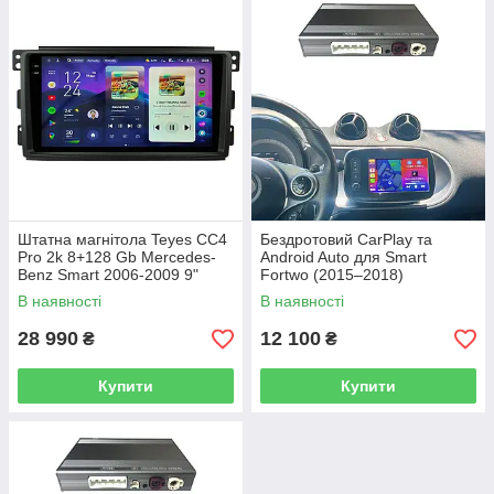
Штатна магнітола Teyes CC4
Бездротовий CarPlay та
Pro 2k 8+128 Gb Mercedes-
Android Auto для Smart
Benz Smart 2006-2009 9"
Fortwo (2015–2018)
В наявності
В наявності
28 990
12 100
₴
₴
Купити
Купити