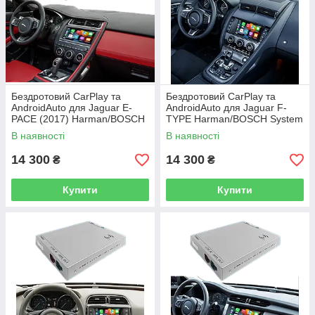
Бездротовий CarPlay та
Бездротовий CarPlay та
AndroidAuto для Jaguar E-
AndroidAuto для Jaguar F-
PACE (2017) Harman/BOSCH
TYPE Harman/BOSCH System
System
В наявності
В наявності
14 300
14 300
₴
₴
Купити
Купити