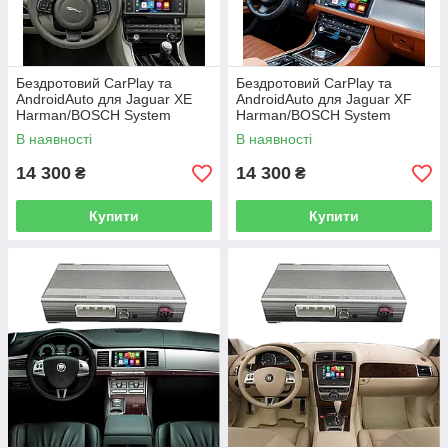
Бездротовий CarPlay та
Бездротовий CarPlay та
AndroidAuto для Jaguar XE
AndroidAuto для Jaguar XF
Harman/BOSCH System
Harman/BOSCH System
В наявності
В наявності
14 300
14 300
₴
₴
Купити
Купити