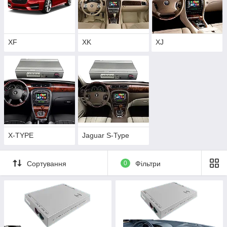
XF
XK
XJ
X-TYPE
Jaguar S-Type
Сортування
0
Фільтри