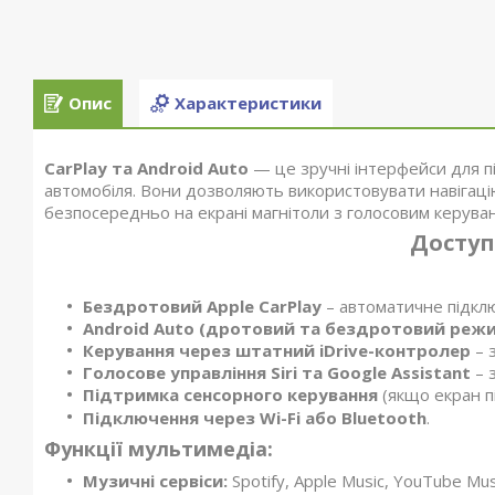
Опис
Характеристики
CarPlay та Android Auto
— це зручні інтерфейси для 
автомобіля. Вони дозволяють використовувати навігацію
безпосередньо на екрані магнітоли з голосовим керува
Доступ
Бездротовий Apple CarPlay
– автоматичне підклю
Android Auto (дротовий та бездротовий реж
Керування через штатний iDrive-контролер
– 
Голосове управління Siri та Google Assistant
– 
Підтримка сенсорного керування
(якщо екран п
Підключення через Wi-Fi або Bluetooth
.
Функції мультимедіа:
Музичні сервіси:
Spotify, Apple Music, YouTube Mus