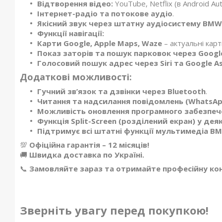
Відтворення відео:
YouTube, Netflix (в Android Aut
Інтернет-радіо та потокове аудіо
.
Якісний звук через штатну аудіосистему BMW
Функції навігації:
Карти Google, Apple Maps, Waze
– актуальні карт
Показ заторів та пошук парковок через Googl
Голосовий пошук адрес через Siri та Google As
Додаткові можливості:
Гучний зв’язок та дзвінки через Bluetooth
.
Читання та надсилання повідомлень (WhatsApp
Можливість оновлення програмного забезпеч
Функція Split-Screen (розділений екран) у де
Підтримує всі штатні функції мультимедіа B
💯
Офіційна гарантія – 12 місяців!
🚚
Швидка доставка по Україні.
📞
Замовляйте зараз та отримайте професійну ко
Зверніть увагу перед покупкою!