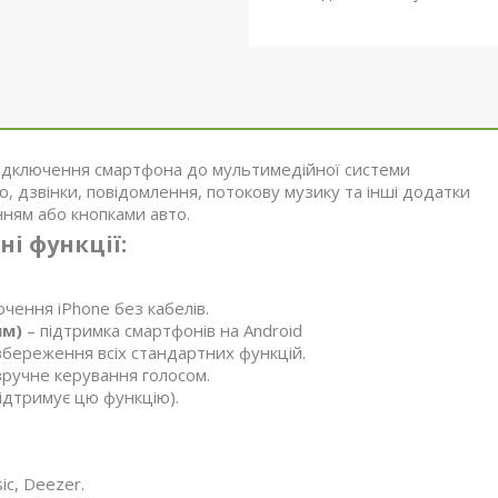
підключення смартфона до мультимедійної системи
, дзвінки, повідомлення, потокову музику та інші додатки
нням або кнопками авто.
ні функції:
чення iPhone без кабелів.
им)
– підтримка смартфонів на Android
збереження всіх стандартних функцій.
зручне керування голосом.
ідтримує цю функцію).
ic, Deezer.