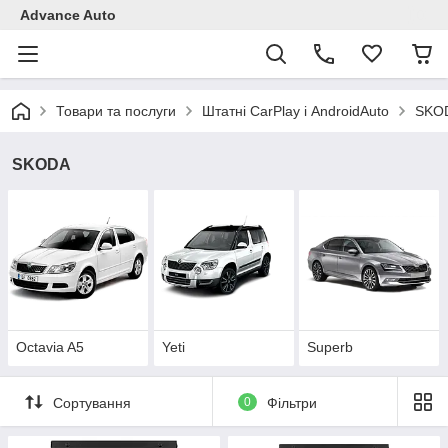
Advance Auto
Товари та послуги
Штатні CarPlay і AndroidAuto
SKO
SKODA
Octavia A5
Yeti
Superb
Сортування
0
Фільтри