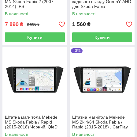
MN Skoda Fabia 2 (2007-
заднього огляду GreenYi AHD
2014) IPS
для Skoda Fabia
В наявності
В наявності
7 890
1 560
₴
₴
8 600 ₴
Купити
Купити
–3%
Штатна магнітола Mekede
Штатна магнітола Mekede
MS Skoda Fabia / Rapid
MS 2k 4/64 Skoda Fabia /
(2015-2018) Чорний, QleD
Rapid (2015-2018) , CarPlay
QleD
В наявності
В наявності