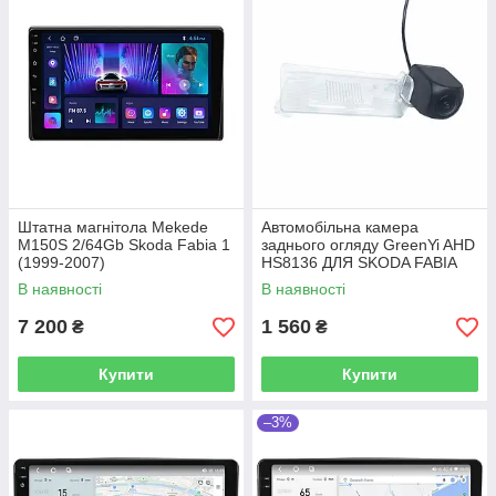
Штатна магнітола Mekede
Автомобільна камера
M150S 2/64Gb Skoda Fabia 1
заднього огляду GreenYi AHD
(1999-2007)
HS8136 ДЛЯ SKODA FABIA
KODIAQ SUPERB OCTAVIA
В наявності
В наявності
RAPID/VW BORA SHARAN
TOUAREG
7 200
1 560
₴
₴
Купити
Купити
–3%