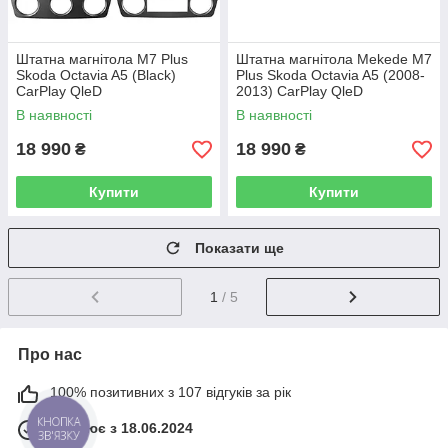
Штатна магнітола M7 Plus
Штатна магнітола Mekede M7
Skoda Octavia A5 (Black)
Plus Skoda Octavia A5 (2008-
CarPlay QleD
2013) CarPlay QleD
В наявності
В наявності
18 990
18 990
₴
₴
Купити
Купити
Показати ще
1
/ 5
Про нас
100% позитивних з 107 відгуків за рік
Працює з 18.06.2024
КНОПКА
ЗВ'ЯЗКУ