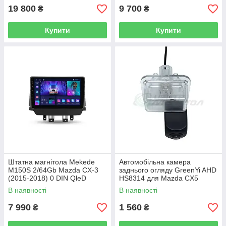
19 800
9 700
₴
₴
Купити
Купити
Штатна магнітола Mekede
Автомобільна камера
M150S 2/64Gb Mazda CX-3
заднього огляду GreenYi AHD
(2015-2018) 0 DIN QleD
HS8314 для Mazda CX5
В наявності
В наявності
7 990
1 560
₴
₴