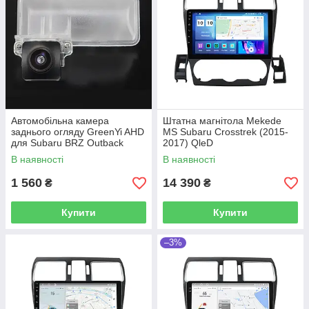
Автомобільна камера
Штатна магнітола Mekede
заднього огляду GreenYi AHD
MS Subaru Crosstrek (2015-
для Subaru BRZ Outback
2017) QleD
Impreza XV Crosstrek Tribeca
В наявності
В наявності
1 560
14 390
₴
₴
Купити
Купити
–3%