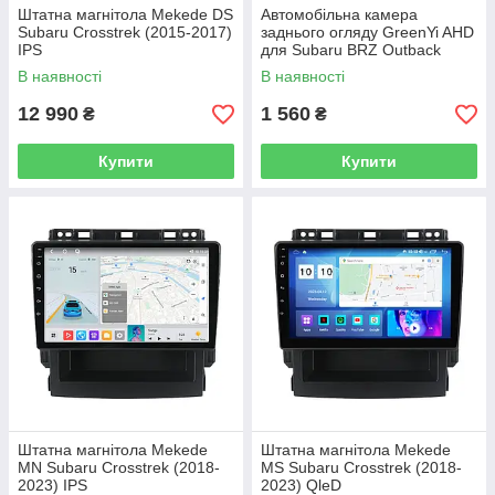
Штатна магнітола Mekede DS
Автомобільна камера
Subaru Crosstrek (2015-2017)
заднього огляду GreenYi AHD
IPS
для Subaru BRZ Outback
Impreza XV Crosstrek Tribeca
В наявності
В наявності
12 990
1 560
₴
₴
Купити
Купити
Штатна магнітола Mekede
Штатна магнітола Mekede
MN Subaru Crosstrek (2018-
MS Subaru Crosstrek (2018-
2023) IPS
2023) QleD