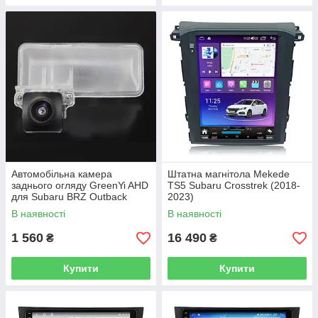
Автомобільна камера
Штатна магнітола Mekede
заднього огляду GreenYi AHD
TS5 Subaru Crosstrek (2018-
для Subaru BRZ Outback
2023)
Impreza XV Crosstrek Tribeca
В наявності
В наявності
1 560
16 490
₴
₴
Купити
Купити