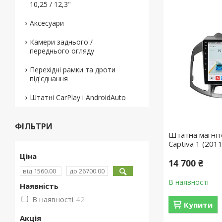
10,25 / 12,3"
Аксесуари
Камери заднього /
переднього огляду
Перехідні рамки та дроти
під'єднання
Штатні CarPlay і AndroidAuto
ФІЛЬТРИ
Штатна магніт
Captiva 1 (201
Ціна
14 700 ₴
В наявності
Наявність
В наявності
42
Купити
Акція