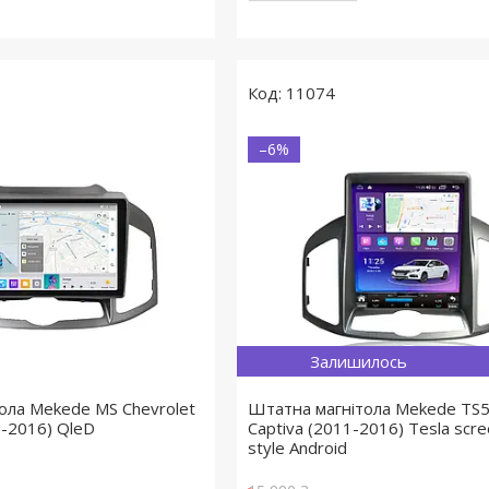
11074
–6%
Залишилось
ола Mekede MS Chevrolet
Штатна магнітола Mekede TS5
1-2016) QleD
Captiva (2011-2016) Tesla scre
style Android