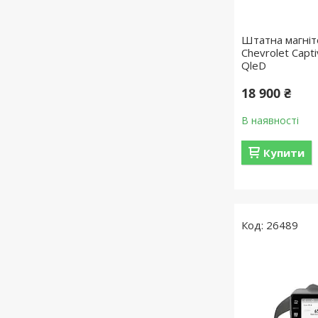
Штатна магніт
Chevrolet Capt
QleD
18 900 ₴
В наявності
Купити
26489