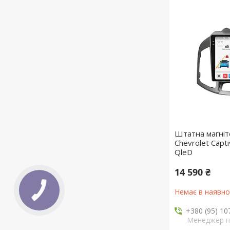
Штатна магніт
Chevrolet Capt
QleD
14 590 ₴
Немає в наявно
+380 (95) 10
Менеджер 