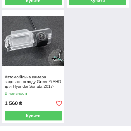
Купити
Купити
Автомобільна камера
заднього огляду GreenYi AHD
для Hyundai Sonata 2017-
2020 I30 PD 2016-2020
В наявності
Avante/Elantra CN7
1 560
₴
Купити