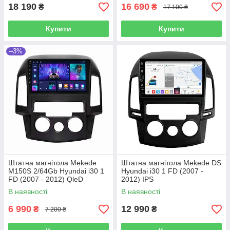
18 190
16 690
₴
₴
17 100 ₴
Купити
Купити
–3%
Штатна магнітола Mekede
Штатна магнітола Mekede DS
M150S 2/64Gb Hyundai i30 1
Hyundai i30 1 FD (2007 -
FD (2007 - 2012) QleD
2012) IPS
В наявності
В наявності
6 990
12 990
₴
₴
7 200 ₴