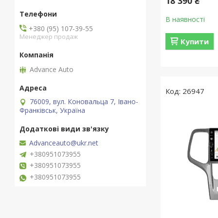
18 390 ₴
В наявності
+380 (95) 107-39-55
Менеджер продаж
Купити
Advance Auto
26947
76009, вул. Коновальца 7, Івано-
Франківськ, Україна
Advanceauto@ukr.net
+380951073955
+380951073955
+380951073955