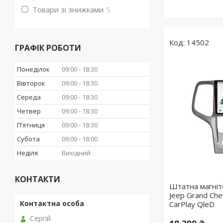
Товари зі знижками
5
14502
ГРАФІК РОБОТИ
Понеділок
09:00
18:30
Вівторок
09:00
18:30
Середа
09:00
18:30
Четвер
09:00
18:30
Пʼятниця
09:00
18:30
Субота
09:00
18:00
Неділя
Вихідний
КОНТАКТИ
Штатна магніт
Jeep Grand Ch
CarPlay QleD
Сергій