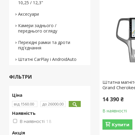
10,25 / 12,3"
Аксесуари
Камери заднього /
переднього огляду
Перехідні рамки та дроти
під'єднання
Штатні CarPlay і AndroidAuto
ФІЛЬТРИ
Штатна магніт
Grand Cheroke
Ціна
14 390 ₴
В наявності
Наявність
В наявності
18
Купити
Акція