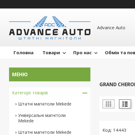
Advance Auto
Головна
Товари
Про нас
Обмін та по
GRAND CHEROK
Категорії товарів
Штатні магнітоли Mekede
Універсальні магнітоли
Mekede
14443
Штатні магнітоли Mekede