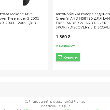
итола Mekede M150S
Автомобільна камера задньог
ver Freelander 3 2005 -
GreenYi AHD HS8186 ДЛЯ LA
y 3 2004 - 2009 QleD
FREELANDER 2/LAND ROVER
SPORT/DISCOVERY 3 DISCOVE
1 560 ₴
В наявності
Купити
Сайт створений на маркетплейсі
Prom.ua
Продавець на Bigl.ua