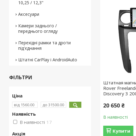
10,25 / 12,3"
Аксесуари
Камери заднього /
переднього огляду
Перехідні рамки та дроти
під'єднання
Штатні CarPlay і AndroidAuto
ФІЛЬТРИ
Штатная магн
Rover Freeland
Discovery 3 20
Ціна
20 650 ₴
Наявність
В наявності
В наявності
17
Купити
Акція