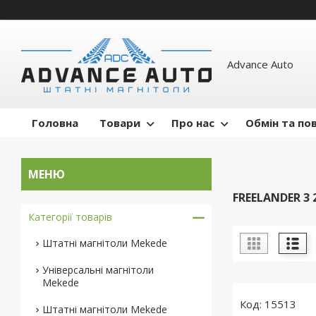
Advance Auto
Головна
Товари
Про нас
Обмін та по
FREELANDER 3 2
Категорії товарів
Штатні магнітоли Mekede
Універсальні магнітоли
Mekede
15513
Штатні магнітоли Mekede