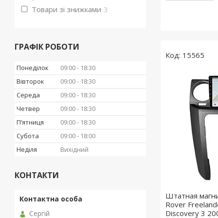
Товари зі знижками
3
ГРАФІК РОБОТИ
15565
Понеділок
09:00
18:30
Вівторок
09:00
18:30
Середа
09:00
18:30
Четвер
09:00
18:30
Пʼятниця
09:00
18:30
Субота
09:00
18:00
Неділя
Вихідний
КОНТАКТИ
Штатная магн
Rover Freeland
Discovery 3 20
Сергій