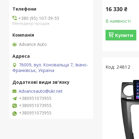
16 330 ₴
+380 (95) 107-39-55
В наявності
Менеджер продаж
Купити
Advance Auto
76009, вул. Коновальца 7, Івано-
24812
Франківськ, Україна
Advanceauto@ukr.net
+380951073955
+380951073955
+380951073955