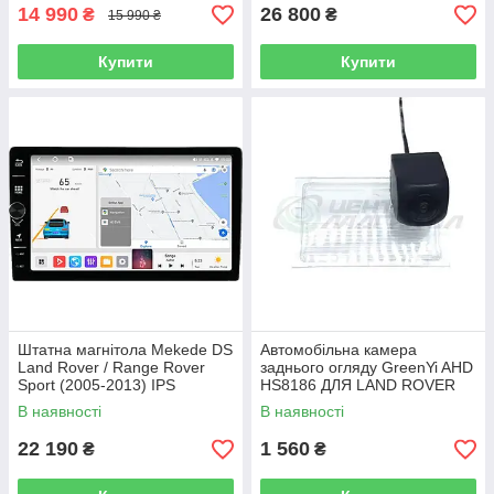
14 990
26 800
₴
₴
15 990 ₴
Купити
Купити
Штатна магнітола Mekede DS
Автомобільна камера
Land Rover / Range Rover
заднього огляду GreenYi AHD
Sport (2005-2013) IPS
HS8186 ДЛЯ LAND ROVER
FREELANDER 2/LAND
В наявності
В наявності
ROVER SPORT/DISCOVERY
3 DISCOVERY
22 190
1 560
₴
₴