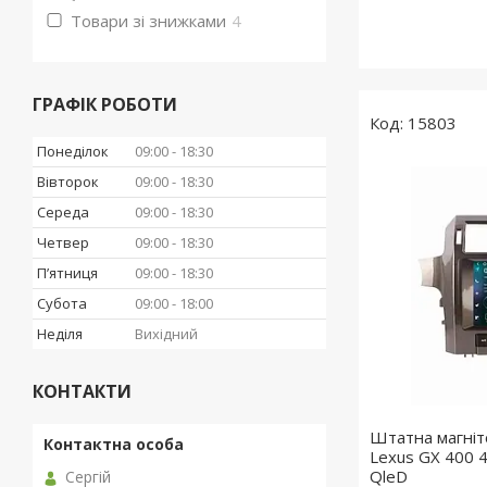
Товари зі знижками
4
ГРАФІК РОБОТИ
15803
Понеділок
09:00
18:30
Вівторок
09:00
18:30
Середа
09:00
18:30
Четвер
09:00
18:30
Пʼятниця
09:00
18:30
Субота
09:00
18:00
Неділя
Вихідний
КОНТАКТИ
Штатна магніт
Lexus GX 400 4
QleD
Сергій