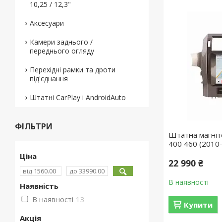
10,25 / 12,3"
Аксесуари
Камери заднього /
переднього огляду
Перехідні рамки та дроти
під'єднання
Штатні CarPlay і AndroidAuto
ФІЛЬТРИ
Штатна магніт
400 460 (2010
Ціна
22 990 ₴
В наявності
Наявність
В наявності
13
Купити
Акція