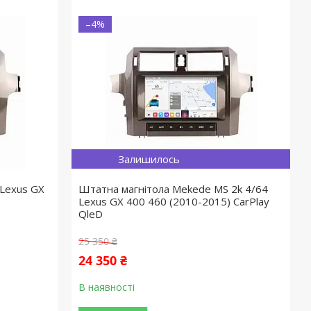
–4%
Залишилось
Lexus GX
Штатна магнітола Mekede MS 2k 4/64
Lexus GX 400 460 (2010-2015) CarPlay
QleD
25 350 ₴
24 350 ₴
В наявності