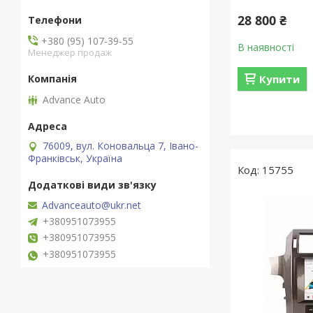
28 800 ₴
+380 (95) 107-39-55
В наявності
Менеджер продаж
Купити
Advance Auto
76009, вул. Коновальца 7, Івано-
Франківськ, Україна
15755
Advanceauto@ukr.net
+380951073955
+380951073955
+380951073955