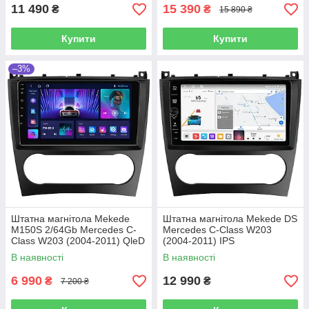
11 490
15 390
₴
₴
15 890 ₴
Купити
Купити
–3%
Штатна магнітола Mekede
Штатна магнітола Mekede DS
M150S 2/64Gb Mercedes C-
Mercedes C-Class W203
Class W203 (2004-2011) QleD
(2004-2011) IPS
В наявності
В наявності
6 990
12 990
₴
₴
7 200 ₴