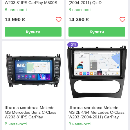
W203 8' IPS CarPlay M500S
(2004-2011) QleD
4Gb+64Gb
В наявності
В наявності
13 990
14 390
₴
₴
Купити
Купити
–3%
Штатна магнітола Mekede
Штатна магнітола Mekede
MS Mercedes Benz C-Class
MS 2k 4/64 Mercedes C-Class
W203 8' IPS CarPlay
W203 (2004-2011) CarPlay
QleD
В наявності
В наявності