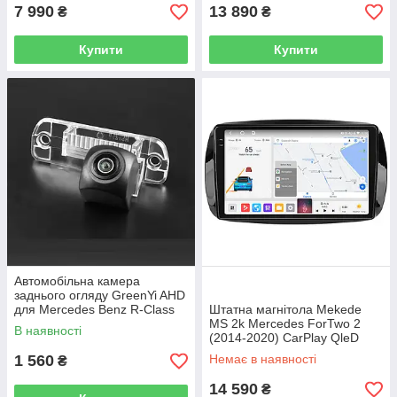
7 990
13 890
₴
₴
Купити
Купити
Автомобільна камера
заднього огляду GreenYi AHD
для Mercedes Benz R-Class
Штатна магнітола Mekede
W251 2006-2013/X164 2006-
MS 2k Mercedes ForTwo 2
В наявності
2012/W164 2005-2011
(2014-2020) CarPlay QleD
1 560
Немає в наявності
₴
14 590
₴