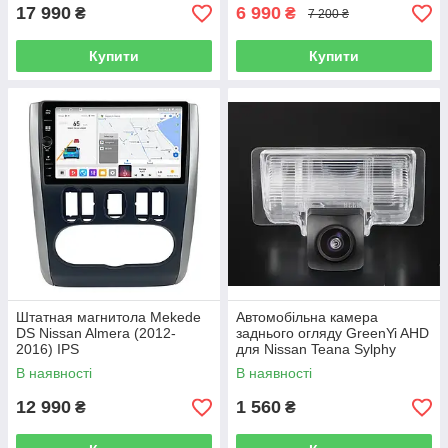
17 990
6 990
₴
₴
7 200 ₴
Купити
Купити
Штатная магнитола Mekede
Автомобільна камера
DS Nissan Almera (2012-
заднього огляду GreenYi AHD
2016) IPS
для Nissan Teana Sylphy
Almera Sentra Versa Trazo
В наявності
В наявності
T70
12 990
1 560
₴
₴