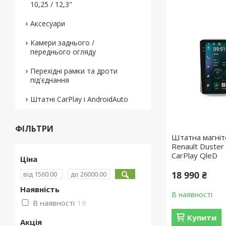
10,25 / 12,3"
Аксесуари
Камери заднього /
переднього огляду
Перехідні рамки та дроти
під'єднання
Штатні CarPlay і AndroidAuto
ФІЛЬТРИ
Штатна магніт
Renault Duster
CarPlay QleD
Ціна
18 990 ₴
Наявність
В наявності
В наявності
19
Купити
Акція