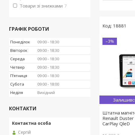
Товари зі знижками
7
18881
ГРАФІК РОБОТИ
–3%
Понеділок
09:00
18:30
Вівторок
09:00
18:30
Середа
09:00
18:30
Четвер
09:00
18:30
Пʼятниця
09:00
18:30
Субота
09:00
18:00
Неділя
Вихідний
Залишивс
КОНТАКТИ
Штатна магніт
Renault Duster
CarPlay QleD
Сергій