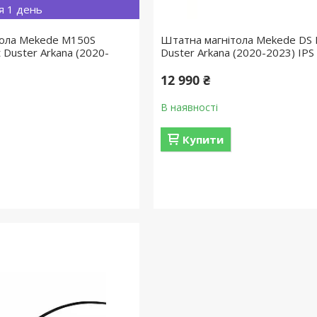
я 1 день
тола Mekede M150S
Штатна магнітола Mekede DS 
 Duster Arkana (2020-
Duster Arkana (2020-2023) IPS
12 990 ₴
В наявності
Купити