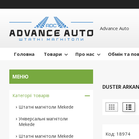
Advance Auto
Головна
Товари
Про нас
Обмін та по
DUSTER ARKANA
Категорії товарів
Штатні магнітоли Mekede
Універсальні магнітоли
Mekede
18974
Штатні магнітоли Mekede