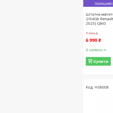
Залишивс
Штатна магні
2/64Gb Renault
2023) QleD
7 200 ₴
6 990 ₴
В наявності
Купити
HS8008