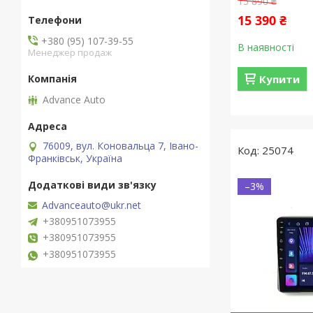
15 890 ₴
15 390 ₴
+380 (95) 107-39-55
В наявності
Менеджер продаж
Купити
Advance Auto
76009, вул. Коновальца 7, Івано-
25074
Франківськ, Україна
–3%
Advanceauto@ukr.net
+380951073955
+380951073955
+380951073955