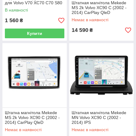
для Volvo V70 XC70 C70 S80
Штатная магнітола Mekede
S80L S40 V50 XC90 S60 V60
MS 2k Volvo XC90 C (2002 -
В наявності
XC60
2014) CarPlay QleD
1 560
Немає в наявності
₴
14 590
₴
Купити
Штатна магнітола Mekede
Штатная магнітола Mekede
MS 2k Volvo XC90 C (2002 -
MN Volvo XC90 C (2002 -
2014) CarPlay QleD
2014) IPS
Немає в наявності
Немає в наявності