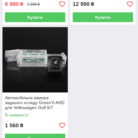
6 990
12 990
₴
₴
7 200 ₴
Купити
Купити
Автомобільна камера
заднього огляду GreenYi AHD
для Volkswagen Golf 6/7
Passat CC B7/B8 Beetle
В наявності
Lamando
1 560
₴