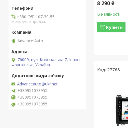
8 290 ₴
В наявності
+380 (95) 107-39-55
Менеджер продаж
Купити
Advance Auto
76009, вул. Коновальца 7, Івано-
Франківськ, Україна
27768
Advanceauto@ukr.net
+380951073955
+380951073955
+380951073955