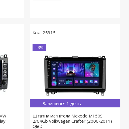
25315
–3%
Залишився 1 день
 VW
Штатна магнітола Mekede M150S
lay
2/64Gb Volkwagen Crafter (2006-2011)
QleD