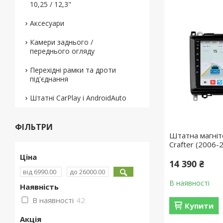
10,25 / 12,3"
Аксесуари
Камери заднього /
переднього огляду
Перехідні рамки та дроти
під'єднання
Штатні CarPlay і AndroidAuto
ФІЛЬТРИ
Штатна магніт
Crafter (2006-
Ціна
14 390 ₴
В наявності
Наявність
В наявності
42
Купити
Акція