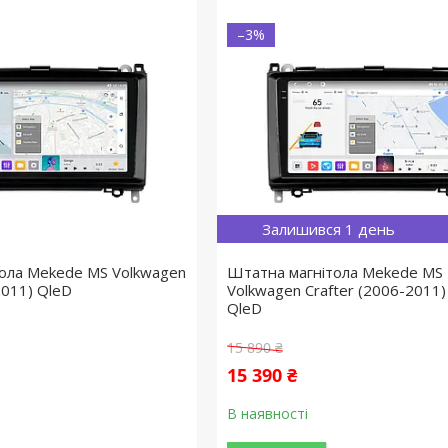
–3%
Залишився 1 день
ола Mekede MS Volkwagen
Штатна магнітола Mekede MS 
2011) QleD
Volkwagen Crafter (2006-2011)
QleD
15 890 ₴
15 390 ₴
В наявності