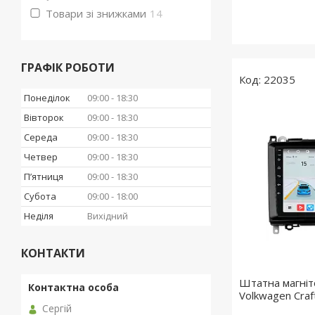
Товари зі знижками
14
ГРАФІК РОБОТИ
22035
Понеділок
09:00
18:30
Вівторок
09:00
18:30
Середа
09:00
18:30
Четвер
09:00
18:30
Пʼятниця
09:00
18:30
Субота
09:00
18:00
Неділя
Вихідний
КОНТАКТИ
Штатна магні
Volkwagen Craf
Сергій