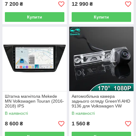
7 200
12 990
₴
₴
Купити
Купити
Штатна магнітола Mekede
Автомобільна камера
MN Volkswagen Touran (2016-
заднього огляду GreenYi AHD
2018) IPS
9136 для Volkswagen VW
Passat B6 CC Touran Caddy
В наявності
В наявності
Golf Plus Touareg
8 600
1 560
₴
₴