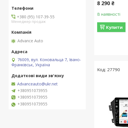
8 290 ₴
В наявності
+380 (95) 107-39-55
Менеджер продаж
Купити
Advance Auto
76009, вул. Коновальца 7, Івано-
Франківськ, Україна
27790
Advanceauto@ukr.net
+380951073955
+380951073955
+380951073955