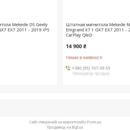
тола Mekede DS Geely
Штатная магнитола Mekede MS
GX7 EX7 2011 - 2019 IPS
Emgrand X7 1 GX7 EX7 2011 - 
CarPlay QleD
14 900 ₴
Немає в наявності
+380 (95) 107-39-55
Менеджер продаж
Сайт створений на маркетплейсі
Prom.ua
Продавець на Bigl.ua