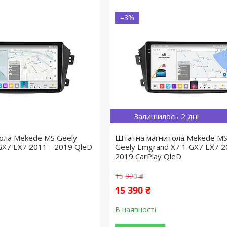
–3%
Залишилось 2 дні
ола Mekede MS Geely
Штатна магнитола Mekede MS
GX7 EX7 2011 - 2019 QleD
Geely Emgrand X7 1 GX7 EX7 2
2019 CarPlay QleD
15 890 ₴
15 390 ₴
В наявності