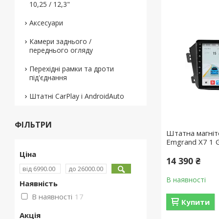
10,25 / 12,3"
Аксесуари
Камери заднього /
переднього огляду
Перехідні рамки та дроти
під'єднання
Штатні CarPlay і AndroidAuto
ФІЛЬТРИ
Штатна магніт
Emgrand X7 1 
Ціна
14 390 ₴
В наявності
Наявність
В наявності
17
Купити
Акція