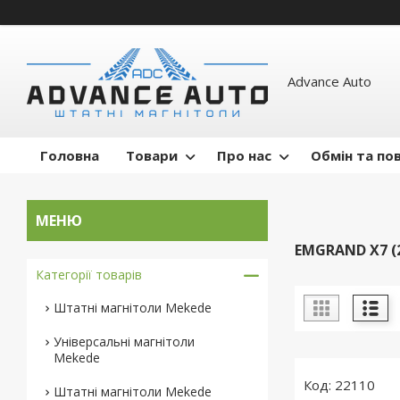
Advance Auto
Головна
Товари
Про нас
Обмін та по
EMGRAND X7 (2
Категорії товарів
Штатні магнітоли Mekede
Універсальні магнітоли
Mekede
22110
Штатні магнітоли Mekede