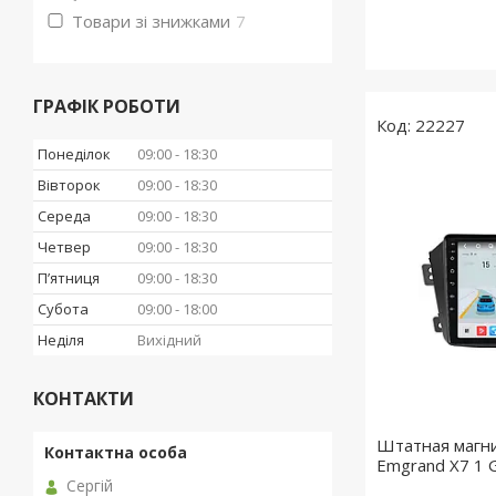
Товари зі знижками
7
ГРАФІК РОБОТИ
22227
Понеділок
09:00
18:30
Вівторок
09:00
18:30
Середа
09:00
18:30
Четвер
09:00
18:30
Пʼятниця
09:00
18:30
Субота
09:00
18:00
Неділя
Вихідний
КОНТАКТИ
Штатная магн
Emgrand X7 1 
Сергій