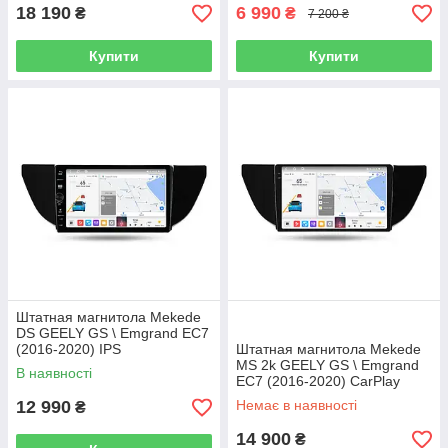
18 190
6 990
₴
₴
7 200 ₴
Купити
Купити
Штатная магнитола Mekede
DS GEELY GS \ Emgrand EC7
(2016-2020) IPS
Штатная магнитола Mekede
MS 2k GEELY GS \ Emgrand
В наявності
EC7 (2016-2020) CarPlay
QleD
12 990
Немає в наявності
₴
14 900
₴