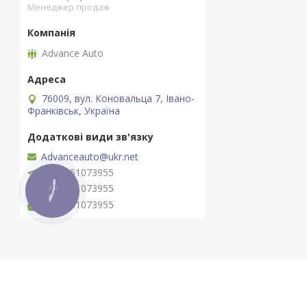
Менеджер продаж
Advance Auto
76009, вул. Коновальца 7, Івано-
Франківськ, Україна
Advanceauto@ukr.net
+380951073955
+380951073955
КНОПКА
ЗВ'ЯЗКУ
+380951073955