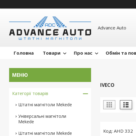
Advance Auto
Головна
Товари
Про нас
Обмін та по
IVECO
Категорії товарів
Штатні магнітоли Mekede
Універсальні магнітоли
Mekede
AHD 332
Штатні магнітоли Mekede