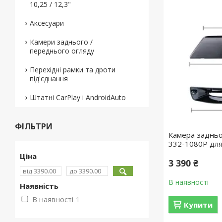
10,25 / 12,3"
Аксесуари
Камери заднього /
переднього огляду
Перехідні рамки та дроти
під'єднання
Штатні CarPlay і AndroidAuto
ФІЛЬТРИ
Камера задньо
332-1080P для 
Ціна
3 390 ₴
В наявності
Наявність
В наявності
1
Купити