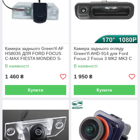
Камера заднього GreenYi AF
Камера заднього огляду
HS8035 ДЛЯ FORD FOCUS
GreenYi AHD-914 для Ford
C-MAX FIESTA MONDEO S-
Focus 2 Focus 3 MK2 MK3 C
MAX
MAX (2011-2014)
В наявності
В наявності
1 460
1 950
₴
₴
Купити
Купити