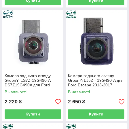
Купити
Купити
Камера заднього огляду
Камера заднього огляду
GreenYi ES7Z-19G490-A
GreenYi EJ5Z - 19G490-A для
DS7Z19G490A для Ford
Ford Escape 2013-2017
Fusion-Mondeo 2013-2016
В наявності
В наявності
2 220
2 650
₴
₴
Купити
Купити