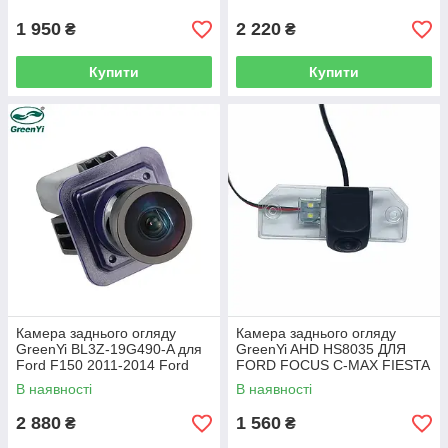
1 950
2 220
₴
₴
Купити
Купити
Камера заднього огляду
Камера заднього огляду
GreenYi BL3Z-19G490-A для
GreenYi AHD HS8035 ДЛЯ
Ford F150 2011-2014 Ford
FORD FOCUS C-MAX FIESTA
Mustang 2015-2020 Lincoln
MONDEO S-MAX
В наявності
В наявності
MKC 2015-2019
2 880
1 560
₴
₴