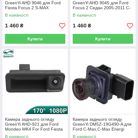
GreenYi AHD 9046 для Ford
GreenYi AHD 9045 для Ford
Fiesta Focus 2 S-MAX
Focus 2 Седан 2005-2011 C-
Mondeo Kuga Escape
Max MK2
В наявності
В наявності
1 460
1 460
₴
₴
Купити
Купити
Камера заднього огляду
Камера заднього огляду
GreenYi AHD-921 для Ford
GreenYi DM5Z-19G490-A для
Mondeo MK4 For Ford Fiesta
Ford C-Max,C-Max Energi
ST 2007-2014
2013-2016
В наявності
В наявності