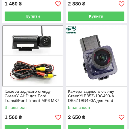
1 460
2 880
₴
₴
Купити
Купити
Камера заднього огляду
Камера заднього огляду
GreenYi AHD для Ford
GreenYi EB5Z-19G490-A
Transit/Ford Transit MK6 MK7
DB5Z19G490A для Ford
2000-2013
Explorer 2011-2015
В наявності
В наявності
1 560
2 650
₴
₴