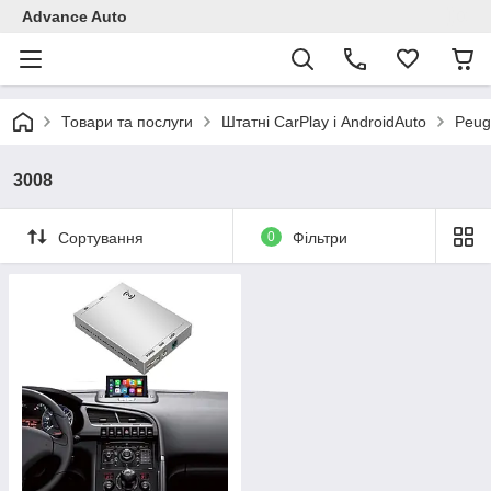
Advance Auto
Товари та послуги
Штатні CarPlay і AndroidAuto
Peug
3008
Сортування
0
Фільтри