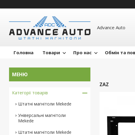
Advance Auto
Головна
Товари
Про нас
Обмін та по
ZAZ
Категорії товарів
Штатні магнітоли Mekede
Універсальні магнітоли
Mekede
Штатні магнітоли Mekede