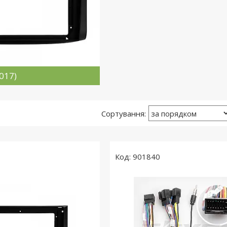
017)
901840