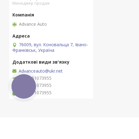
Менеджер продаж
Advance Auto
76009, вул. Коновальца 7, Івано-
Франківськ, Україна
Advanceauto@ukr.net
+380951073955
+380951073955
КНОПКА
ЗВ'ЯЗКУ
+380951073955