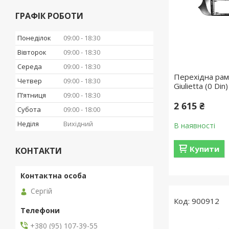
ГРАФІК РОБОТИ
Понеділок
09:00
18:30
Вівторок
09:00
18:30
Середа
09:00
18:30
Перехідна рам
Четвер
09:00
18:30
Giulietta (0 Di
Пʼятниця
09:00
18:30
2 615 ₴
Субота
09:00
18:00
Неділя
Вихідний
В наявності
Купити
КОНТАКТИ
Сергій
900912
+380 (95) 107-39-55