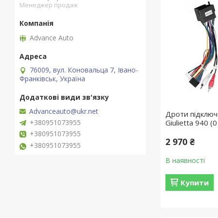
Менеджер продаж
Advance Auto
76009, вул. Коновальца 7, Івано-
Франківськ, Україна
Advanceauto@ukr.net
Дроти підключ
+380951073955
Giulietta 940 (
+380951073955
2 970 ₴
+380951073955
В наявності
Купити