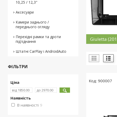
10,25 / 12,3"
Аксесуари
Камери заднього /
переднього огляду
Перехідні рамки та дроти
Giuletta (20
під'єднання
Штатні CarPlay і AndroidAuto
ФІЛЬТРИ
900007
Ціна
Наявність
В наявності
9