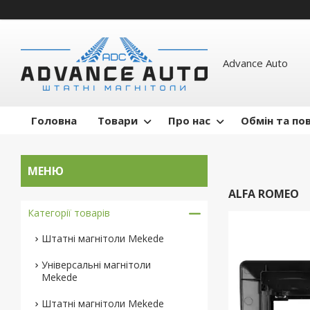
Advance Auto
Головна
Товари
Про нас
Обмін та по
ALFA ROMEO
Категорії товарів
Штатні магнітоли Mekede
Універсальні магнітоли
Mekede
Штатні магнітоли Mekede