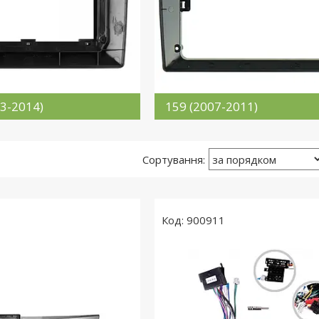
13-2014)
159 (2007-2011)
900911