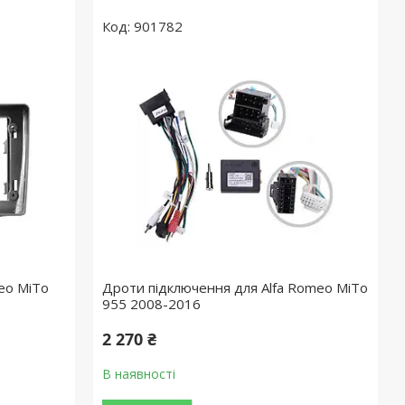
901782
eo MiTo
Дроти підключення для Alfa Romeo MiTo
955 2008-2016
2 270 ₴
В наявності