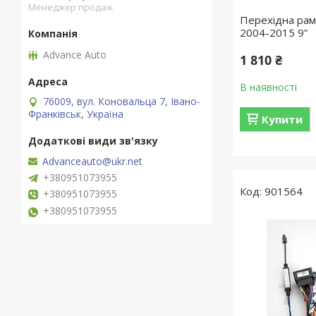
Менеджер продаж
Перехідна рамк
2004-2015 9”
Advance Auto
1 810 ₴
В наявності
76009, вул. Коновальца 7, Івано-
Франківськ, Україна
Купити
Advanceauto@ukr.net
+380951073955
901564
+380951073955
+380951073955