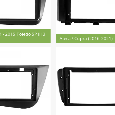
 - 2015 Toledo 5P III 3
Ateca \ Cupra (2016-2021)