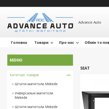
Advance Auto
Головна
Товари
Про нас
Обмін та по
SEAT
Категорії товарів
Штатні магнітоли Mekede
Універсальні магнітоли
Mekede
Штатні магнітоли Mekede