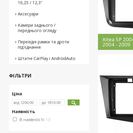
10,25 / 12,3"
Аксесуари
Камери заднього /
переднього огляду
Altea 5P 2004
Перехідні рамки та дроти
2004 - 2009
під'єднання
Штатні CarPlay і AndroidAuto
ФІЛЬТРИ
Ціна
Наявність
В наявності
13