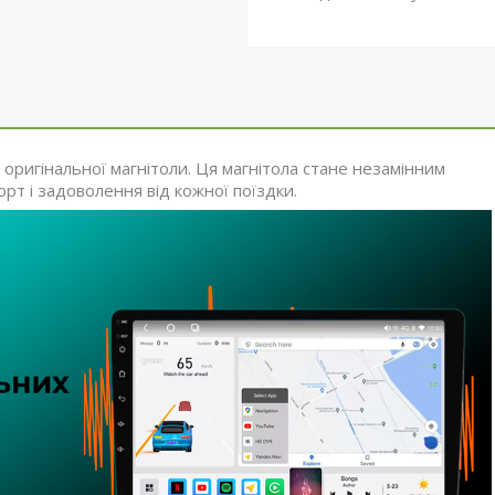
оригінальної магнітоли. Ця магнітола стане незамінним
т і задоволення від кожної поїздки.