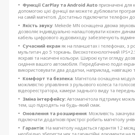
Функції CarPlay та Android Auto
призначені для к
допомогою цієї функції ви можете дублювати програм
на самій магнітолі. Достатньо підключити телефон д
Якість звуку
: Mekede MN оснащена двома звуков
дозволяє індивідуально налаштовувати кожен динамі
кабель цифрового аудіовиходу забезпечують відмінну
Сучасний екран
як на планшетах і телефонах, з р
мультитач до 5 торкань. Високотехнологічний IPS+2.
яскраві та насичені кольори. Широкі кути огляду д
сидіння вашого автомобіля. Передбачено поділ екран
використовувати два додатки, наприклад, навігацію т
Комфорт та безпека
: Магнітола оснащена модуле
можливістю управління з рульового колеса та голосо
відеореєстратора, камери заднього виду та передньо
Зміна інтерфейсу:
Автомагнітола підтримує можли
тем, що підходять на будь-який смак.
Оновлення та розширення
: Можливість закачув
підключати додаткові пристрої робить магнітолу уні
Гарантія
: На магнітолу надається гарантія 12 міс
необхідно зберегти чек та гарантійні документи на п