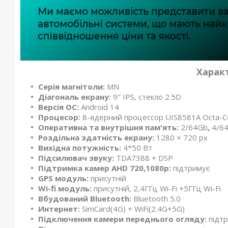
Харак
Серія магнітоли:
MN
Діагональ екрану:
9" IPS, стекло 2.5D
Версія ОС:
Android 14
Процесор:
8-ядерний процессор UIS8581A Octa-Co
Оперативна та внутрішня пам'ять:
2/64Gb
,
4/6
Роздільна здатність екрану:
1280 × 720 px
Вихідна потужність:
4*50 Вт
Підсилювач звуку:
TDA7388 + DSP
Підтримка камер
AHD 720,1080р:
підтримує
GPS модуль:
присутній
Wi-fi модуль:
присутній, 2,4ГГц Wi-Fi +5ГГц Wi-Fi
Вбудований Bluetooth:
Bluetooth 5.0
Интернет:
SimCard(4G) + WiFi(2.4G+5G)
Підключення камери переднього огляду:
підт