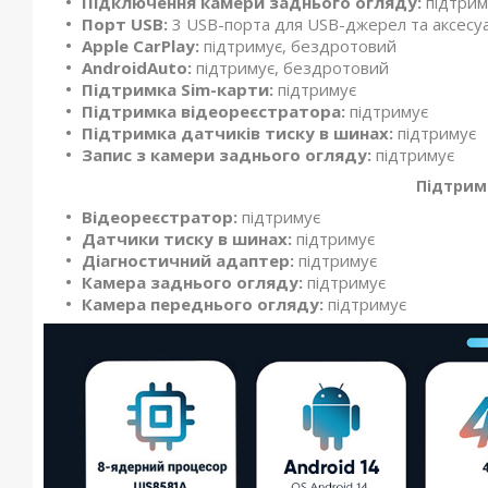
Підключення камери заднього огляду:
підтрим
Порт USB:
3 USB-порта для USB-джерел та аксесуа
Apple CarPlay:
підтримує, бездротовий
AndroidAuto:
підтримує, бездротовий
Підтримка Sim-карти:
підтримує
Підтримка відеореєстратора:
підтримує
Підтримка датчиків тиску в шинах:
підтримує
Запис з камери заднього огляду:
підтримує
Підтрим
Відеореєстратор:
підтримує
Датчики тиску в шинах:
підтримує
Діагностичний адаптер:
підтримує
Камера заднього огляду:
підтримує
Камера переднього огляду:
підтримує