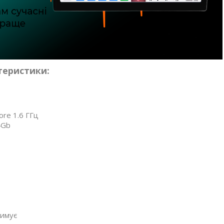
теристики:
re 1.6 ГГц
4Gb
римує