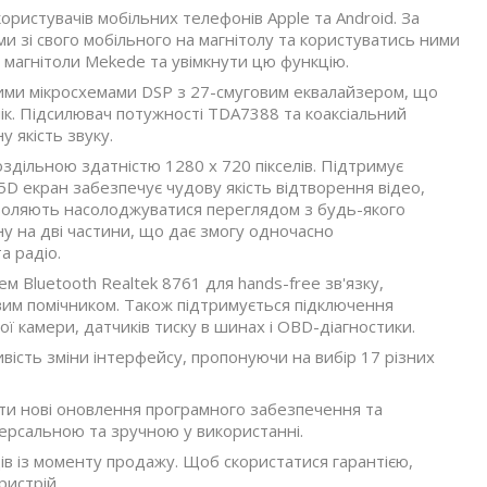
ористувачів мобільних телефонів Apple та Android. За
и зі свого мобільного на магнітолу та користуватись ними
о магнітоли Mekede та увімкнути цю функцію.
ими мікросхемами DSP з 27-смуговим еквалайзером, що
к. Підсилювач потужності TDA7388 та коаксіальний
 якість звуку.
оздільною здатністю 1280 х 720 пікселів. Підтримує
5D екран забезпечує чудову якість відтворення відео,
озволяють насолоджуватися переглядом з будь-якого
у на дві частини, що дає змогу одночасно
а радіо.
м Bluetooth Realtek 8761 для hands-free зв'язку,
вим помічником. Також підтримується підключення
ї камери, датчиків тиску в шинах і OBD-діагностики.
вість зміни інтерфейсу, пропонуючи на вибір 17 різних
ати нові оновлення програмного забезпечення та
версальною та зручною у використанні.
яців із моменту продажу. Щоб скористатися гарантією,
ристрій.