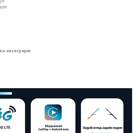
ує
рів
ка аксесуарів