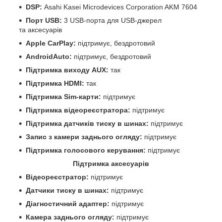
DSP:
Asahi Kasei Microdevices Corporation AKM 7604
Порт USB:
3 USB-порта для USB-джерел
та аксесуарів
Apple CarPlay:
підтримує, бездротовий
AndroidAuto:
підтримує, бездротовий
Підтримка виходу AUX:
так
Підтримка HDMI:
так
Підтримка Sim-карти:
підтримує
Підтримка відеореєстратора:
підтримує
Підтримка датчиків тиску в шинах:
підтримує
Запис з камери заднього огляду:
підтримує
Підтримка голосового керування:
підтримує
Підтримка аксесуарів
Відеореєстратор:
підтримує
Датчики тиску в шинах:
підтримує
Діагностичний адаптер:
підтримує
Камера заднього огляду:
підтримує