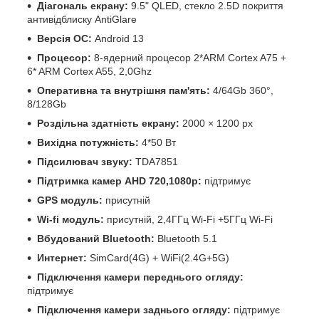
Діагональ екрану:
9.5" QLED, стекло 2.5D покриття
антивідблиску AntiGlare
Версія ОС:
Android 13
Процесор:
8-ядерний процесор 2*ARM Cortex A75 +
6* ARM Cortex A55, 2,0Ghz
Оперативна та внутрішня пам'ять:
4/64Gb 360°,
8/128Gb
Роздільна здатність екрану:
2000 × 1200 px
Вихідна потужність:
4*50 Вт
Підсилювач звуку:
TDA7851
Підтримка камер
AHD 720,1080р:
підтримує
GPS модуль:
присутній
Wi-fi модуль:
присутній, 2,4ГГц Wi-Fi +5ГГц Wi-Fi
Вбудований Bluetooth:
Bluetooth 5.1
Интернет:
SimCard(4G) + WiFi(2.4G+5G)
Підключення камери переднього огляду:
підтримує
Підключення камери заднього огляду:
підтримує