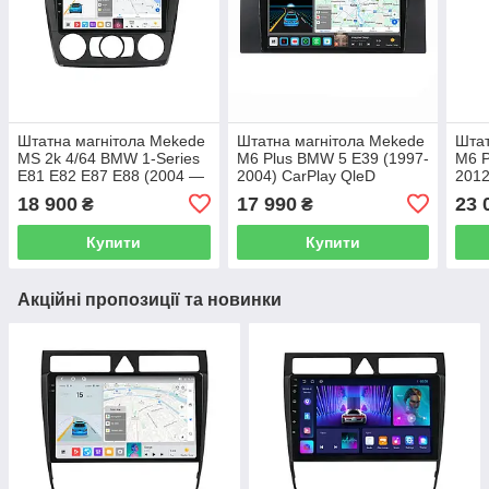
Штатна магнітола Mekede
Штатна магнітола Mekede
Штат
MS 2k 4/64 BMW 1-Series
M6 Plus BMW 5 E39 (1997-
M6 P
E81 E82 E87 E88 (2004 —
2004) CarPlay QleD
2012
2011) CarPlay QleD
18 900
17 990
23 
₴
₴
Купити
Купити
Акційні пропозиції та новинки