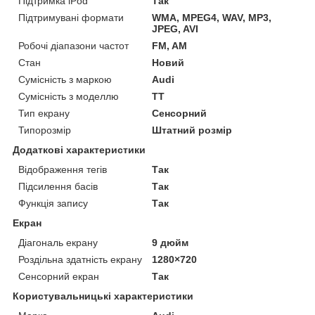
Підтримка iPod
Так
Підтримувані формати
WMA, MPEG4, WAV, MP3,
JPEG, AVI
Робочі діапазони частот
FM, AM
Стан
Новий
Сумісність з маркою
Audi
Сумісність з моделлю
TT
Тип екрану
Сенсорний
Типорозмір
Штатний розмір
Додаткові характеристики
Відображення тегів
Так
Підсилення басів
Так
Функція запису
Так
Екран
Діагональ екрану
9 дюйм
Роздільна здатність екрану
1280×720
Сенсорний екран
Так
Користувальницькі характеристики