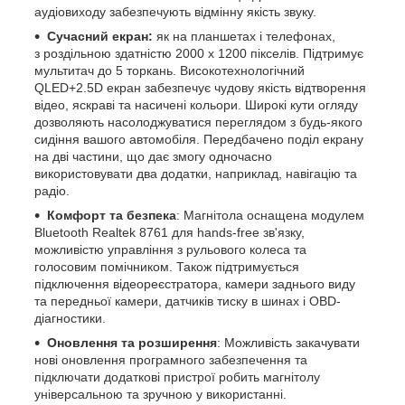
аудіовиходу забезпечують відмінну якість звуку.
Сучасний екран:
як на планшетах і телефонах,
з роздільною здатністю 2000 х 1200 пікселів. Підтримує
мультитач до 5 торкань. Високотехнологічний
QLED+2.5D екран забезпечує чудову якість відтворення
відео, яскраві та насичені кольори. Широкі кути огляду
дозволяють насолоджуватися переглядом з будь-якого
сидіння вашого автомобіля. Передбачено поділ екрану
на дві частини, що дає змогу одночасно
використовувати два додатки, наприклад, навігацію та
радіо.
Комфорт та безпека
: Магнітола оснащена модулем
Bluetooth Realtek 8761 для hands-free зв'язку,
можливістю управління з рульового колеса та
голосовим помічником. Також підтримується
підключення відеореєстратора, камери заднього виду
та передньої камери, датчиків тиску в шинах і OBD-
діагностики.
Оновлення та розширення
: Можливість закачувати
нові оновлення програмного забезпечення та
підключати додаткові пристрої робить магнітолу
універсальною та зручною у використанні.