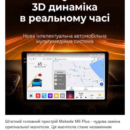
Штатний головний пристрій Mekede M6 Plus - чудова заміна
оригінальної магнітоли. Ця магнітола стане незамінним