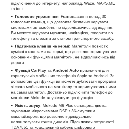
підключення до інтернету, наприклад, Waze, MAPS.ME
та інші.
Голосове управління
: Розпізнавання понад 30
голосових команд, що дозволяє безпечно керувати
системами автомобіля, не відволікаючись від водіння.
Ви можете керувати музикою, навігацією, говорити по
телефону та стежити за станом транспортного засобу.
Підтримка клавіш на кермі:
Магнітоли повністю
сумісні з кнопками на кермі, що дозволяє користуватися
основними функціями магнітоли, не відволікаючись від
дороги.
Функції CarPlay та Android Auto
призначені для
користувачів мобільних телефонів Apple та Android. За
допомогою цієї функції ви можете дублювати програми
зі свого мобільного на магнітолу та користуватись ними
на самій магнітолі. Достатньо підключити телефон до
магнітоли Mekede та увімкнути цю функцію.
Якість звуку
: Mekede M6 Plus оснащена двома
звуковими мікросхемами DSP з 36-смуговим
еквалайзером, що дозволяє індивідуально
налаштовувати кожен динамік. Підсилювач потужності
TDA7851 та коаксіальний кабель цифрового