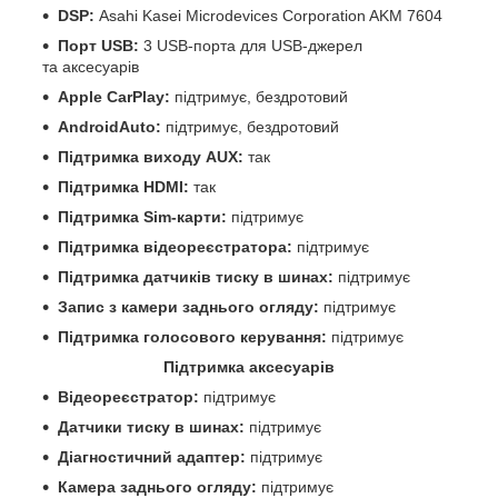
DSP:
Asahi Kasei Microdevices Corporation AKM 7604
Порт USB:
3 USB-порта для USB-джерел
та аксесуарів
Apple CarPlay:
підтримує, бездротовий
AndroidAuto:
підтримує, бездротовий
Підтримка виходу AUX:
так
Підтримка HDMI:
так
Підтримка Sim-карти:
підтримує
Підтримка відеореєстратора:
підтримує
Підтримка датчиків тиску в шинах:
підтримує
Запис з камери заднього огляду:
підтримує
Підтримка голосового керування:
підтримує
Підтримка аксесуарів
Відеореєстратор:
підтримує
Датчики тиску в шинах:
підтримує
Діагностичний адаптер:
підтримує
Камера заднього огляду:
підтримує