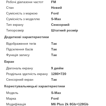
Робочі діапазони частот
FM
Стан
Новий
Сумісність з маркою
Ford
Сумісність з моделлю
S-Max
Тип екрану
Сенсорний
Типорозмір
Штатний розмір
Додаткові характеристики
Відображення тегів
Так
Підсилення басів
Так
Функція запису
Так
Екран
Діагональ екрану
9 дюйм
Роздільна здатність екрану
1280×720
Сенсорний екран
Так
Користувальницькі характеристики
Мoдель
S-Max
Марка
Ford
Модифікація
M6 Plus 2k 8Gb+128Gb