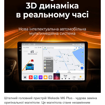
Штатний головний пристрій Mekede M6 Plus - чудова заміна
оригінальної магнітоли. Ця магнітола стане незамінним