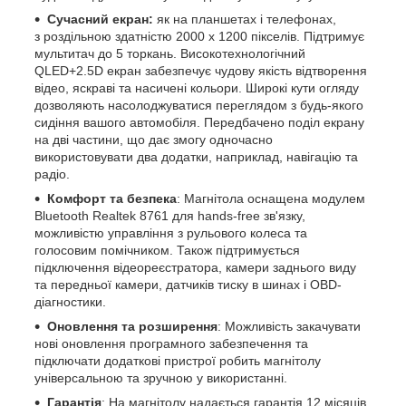
Сучасний екран:
як на планшетах і телефонах,
з роздільною здатністю 2000 х 1200 пікселів. Підтримує
мультитач до 5 торкань. Високотехнологічний
QLED+2.5D екран забезпечує чудову якість відтворення
відео, яскраві та насичені кольори. Широкі кути огляду
дозволяють насолоджуватися переглядом з будь-якого
сидіння вашого автомобіля. Передбачено поділ екрану
на дві частини, що дає змогу одночасно
використовувати два додатки, наприклад, навігацію та
радіо.
Комфорт та безпека
: Магнітола оснащена модулем
Bluetooth Realtek 8761 для hands-free зв'язку,
можливістю управління з рульового колеса та
голосовим помічником. Також підтримується
підключення відеореєстратора, камери заднього виду
та передньої камери, датчиків тиску в шинах і OBD-
діагностики.
Оновлення та розширення
: Можливість закачувати
нові оновлення програмного забезпечення та
підключати додаткові пристрої робить магнітолу
універсальною та зручною у використанні.
Гарантія
: На магнітолу надається гарантія 12 місяців