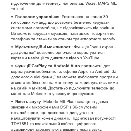
підключення до інтернету, наприклад, Waze, MAPS.ME
та інші.
Голосове управління
: Розпізнавання понад 30
голосових команд, що дозволяє безпечно керувати
системами автомобіля, не відволікаючись від водіння.
Ви можете керувати музикою, навігацією, говорити по
телефону та стежити за станом транспортного засобу.
Мультимедійні можливості
: Функція "один екран -
два додатки" дозволяє одночасно користуватися
картами навігації та дивитися відео з YouTube.
Функції CarPlay та Android Auto
призначені для
користувачів мобільних телефонів Apple та Android. За
допомогою цієї функції ви можете дублювати програми
зі свого мобільного на магнітолу та користуватись ними
на самій магнітолі. Достатньо підключити телефон до
магнітоли Mekede та увімкнути цю функцію.
Якість звуку
: Mekede M6 Plus оснащена двома
звуковими мікросхемами DSP з 36-смуговим
еквалайзером, що дозволяє індивідуально
налаштовувати кожен динамік. Підсилювач потужності
TDA7851 та коаксіальний кабель цифрового
аудіовиходу забезпечують відмінну якість звуку.