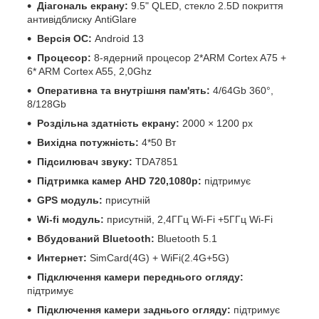
Діагональ екрану:
9.5" QLED, стекло 2.5D покриття
антивідблиску AntiGlare
Версія ОС:
Android 13
Процесор:
8-ядерний процесор 2*ARM Cortex A75 +
6* ARM Cortex A55, 2,0Ghz
Оперативна та внутрішня пам'ять:
4/64Gb 360°,
8/128Gb
Роздільна здатність екрану:
2000 × 1200 px
Вихідна потужність:
4*50 Вт
Підсилювач звуку:
TDA7851
Підтримка камер
AHD 720,1080р:
підтримує
GPS модуль:
присутній
Wi-fi модуль:
присутній, 2,4ГГц Wi-Fi +5ГГц Wi-Fi
Вбудований Bluetooth:
Bluetooth 5.1
Интернет:
SimCard(4G) + WiFi(2.4G+5G)
Підключення камери переднього огляду:
підтримує
Підключення камери заднього огляду:
підтримує