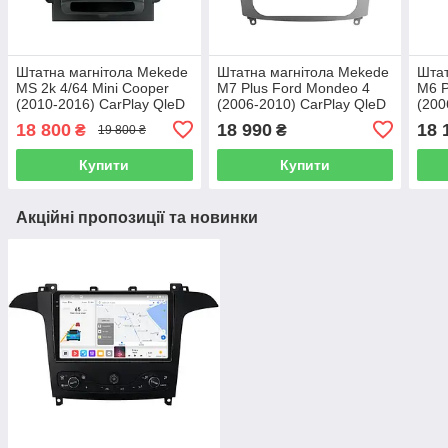
Штатна магнітола Mekede
Штатна магнітола Mekede
Штат
MS 2k 4/64 Mini Cooper
M7 Plus Ford Mondeo 4
M6 P
(2010-2016) CarPlay QleD
(2006-2010) CarPlay QleD
(200
18 800
18 990
18 
₴
₴
19 800 ₴
Купити
Купити
Акційні пропозиції та новинки