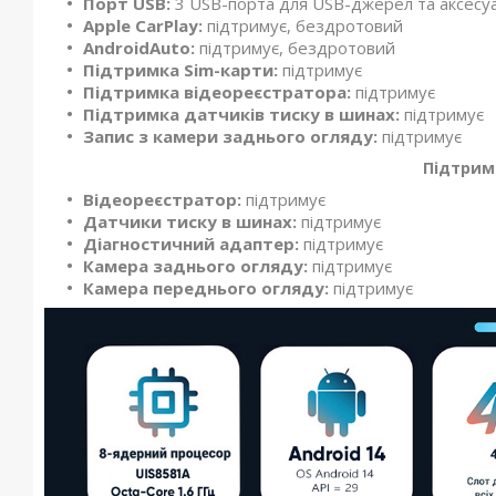
Порт USB:
3 USB-порта для USB-джерел та аксесуа
Apple CarPlay:
підтримує, бездротовий
AndroidAuto:
підтримує, бездротовий
Підтримка Sim-карти:
підтримує
Підтримка відеореєстратора:
підтримує
Підтримка датчиків тиску в шинах:
підтримує
Запис з камери заднього огляду:
підтримує
Підтрим
Відеореєстратор:
підтримує
Датчики тиску в шинах:
підтримує
Діагностичний адаптер:
підтримує
Камера заднього огляду:
підтримує
Камера переднього огляду:
підтримує