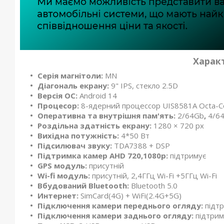
Харак
Серія магнітоли:
MN
Діагональ екрану:
9" IPS, стекло 2.5D
Версія ОС:
Android 14
Процесор:
8-ядерний процессор UIS8581A Octa-Co
Оперативна та внутрішня пам'ять:
2/64Gb
,
4/6
Роздільна здатність екрану:
1280 × 720 px
Вихідна потужність:
4*50 Вт
Підсилювач звуку:
TDA7388 + DSP
Підтримка камер
AHD 720,1080р:
підтримує
GPS модуль:
присутній
Wi-fi модуль:
присутній, 2,4ГГц Wi-Fi +5ГГц Wi-Fi
Вбудований Bluetooth:
Bluetooth 5.0
Интернет:
SimCard(4G) + WiFi(2.4G+5G)
Підключення камери переднього огляду:
підт
Підключення камери заднього огляду:
підтрим