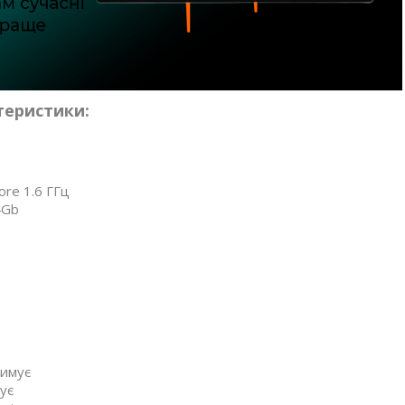
теристики:
re 1.6 ГГц
4Gb
римує
ує