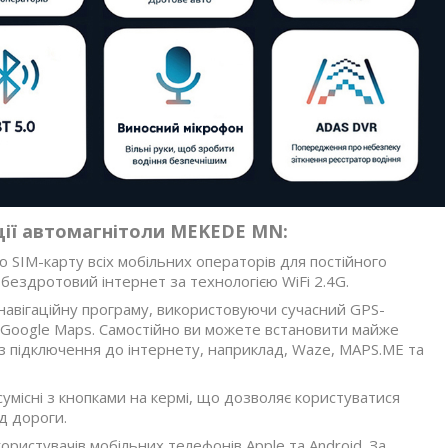
ції автомагнітоли MEKEDE MN:
ю SIM-карту всіх мобільних операторів для постійного
 бездротовий інтернет за технологією WiFi 2.4G.
навігаційну програму, використовуючи сучасний GPS-
 Google Maps. Самостійно ви можете встановити майже
з підключення до інтернету, наприклад, Waze, MAPS.ME та
умісні з кнопками на кермі, що дозволяє користуватися
д дороги.
ористувачів мобільних телефонів Apple та Android. За