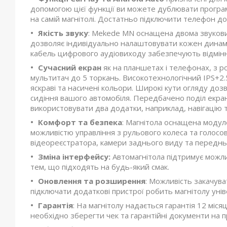
допомогою цієї функції ви можете дублювати програм
на самій магнітолі. Достатньо підключити телефон д
Якість звуку
: Mekede MN оснащена двома звуков
дозволяє індивідуально налаштовувати кожен динамі
кабель цифрового аудіовиходу забезпечують відмінну
Сучасний екран
як на планшетах і телефонах, з р
мультитач до 5 торкань. Високотехнологічний IPS+2.
яскраві та насичені кольори. Широкі кути огляду д
сидіння вашого автомобіля. Передбачено поділ екран
використовувати два додатки, наприклад, навігацію т
Комфорт та безпека
: Магнітола оснащена модуле
можливістю управління з рульового колеса та голосо
відеореєстратора, камери заднього виду та передньо
Зміна інтерфейсу:
Автомагнітола підтримує можли
тем, що підходять на будь-який смак.
Оновлення та розширення
: Можливість закачув
підключати додаткові пристрої робить магнітолу уні
Гарантія
: На магнітолу надається гарантія 12 міс
необхідно зберегти чек та гарантійні документи на п