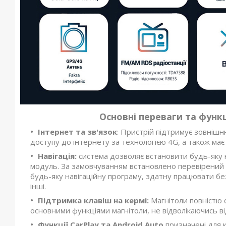
Основні переваги та функ
Інтернет та зв'язок
: Пристрій підтримує зовнішн
доступу до інтернету за технологією 4G, а також має
Навігація:
система дозволяє встановити будь-яку 
модуль. За замовчуванням встановлено перевірений
будь-яку навігаційну програму, здатну працювати бе
інші.
Підтримка клавіш на кермі:
Магнітоли повністю с
основними функціями магнітоли, не відволікаючись ві
Функції CarPlay та Android Auto
призначені для к