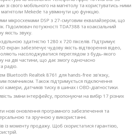
и зі свого мобільного на магнітолу та користуватись ними
о магнітоли Mekede та увімкнути цю функцію.
ими мікросхемами DSP з 27-смуговим еквалайзером, що
к. Підсилювач потужності TDA7388 та коаксіальний
 якість звуку.
оздільною здатністю 1280 х 720 пікселів. Підтримує
5D екран забезпечує чудову якість відтворення відео,
озволяють насолоджуватися переглядом з будь-якого
у на дві частини, що дає змогу одночасно
а радіо.
м Bluetooth Realtek 8761 для hands-free зв'язку,
вим помічником. Також підтримується підключення
ї камери, датчиків тиску в шинах і OBD-діагностики.
вість зміни інтерфейсу, пропонуючи на вибір 17 різних
ати нові оновлення програмного забезпечення та
версальною та зручною у використанні.
яців із моменту продажу. Щоб скористатися гарантією,
ристрій.