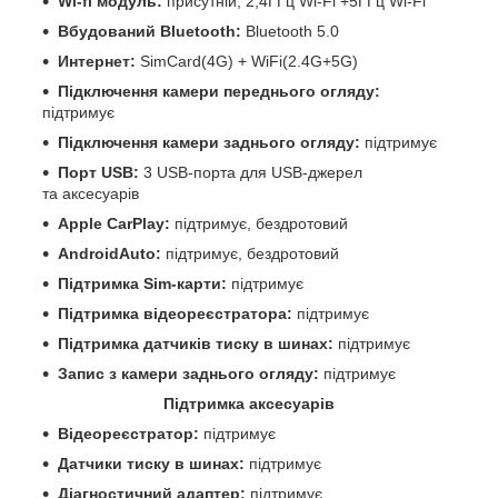
Wi-fi модуль:
присутній, 2,4ГГц Wi-Fi +5ГГц Wi-Fi
Вбудований Bluetooth:
Bluetooth 5.0
Интернет:
SimCard(4G) + WiFi(2.4G+5G)
Підключення камери переднього огляду:
підтримує
Підключення камери заднього огляду:
підтримує
Порт USB:
3 USB-порта для USB-джерел
та аксесуарів
Apple CarPlay:
підтримує, бездротовий
AndroidAuto:
підтримує, бездротовий
Підтримка Sim-карти:
підтримує
Підтримка відеореєстратора:
підтримує
Підтримка датчиків тиску в шинах:
підтримує
Запис з камери заднього огляду:
підтримує
Підтримка аксесуарів
Відеореєстратор:
підтримує
Датчики тиску в шинах:
підтримує
Діагностичний адаптер:
підтримує