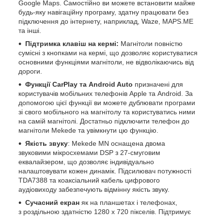
Google Maps. Самостійно ви можете встановити майже
будь-яку навігаційну програму, здатну працювати без
підключення до інтернету, наприклад, Waze, MAPS.ME
та інші.
Підтримка клавіш на кермі:
Магнітоли повністю
сумісні з кнопками на кермі, що дозволяє користуватися
основними функціями магнітоли, не відволікаючись від
дороги.
Функції CarPlay та Android Auto
призначені для
користувачів мобільних телефонів Apple та Android. За
допомогою цієї функції ви можете дублювати програми
зі свого мобільного на магнітолу та користуватись ними
на самій магнітолі. Достатньо підключити телефон до
магнітоли Mekede та увімкнути цю функцію.
Якість звуку
: Mekede MN оснащена двома
звуковими мікросхемами DSP з 27-смуговим
еквалайзером, що дозволяє індивідуально
налаштовувати кожен динамік. Підсилювач потужності
TDA7388 та коаксіальний кабель цифрового
аудіовиходу забезпечують відмінну якість звуку.
Сучасний екран
як на планшетах і телефонах,
з роздільною здатністю 1280 х 720 пікселів. Підтримує