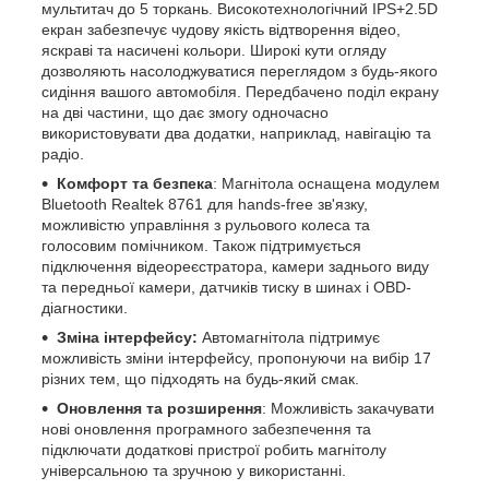
мультитач до 5 торкань. Високотехнологічний IPS+2.5D
екран забезпечує чудову якість відтворення відео,
яскраві та насичені кольори. Широкі кути огляду
дозволяють насолоджуватися переглядом з будь-якого
сидіння вашого автомобіля. Передбачено поділ екрану
на дві частини, що дає змогу одночасно
використовувати два додатки, наприклад, навігацію та
радіо.
Комфорт та безпека
: Магнітола оснащена модулем
Bluetooth Realtek 8761 для hands-free зв'язку,
можливістю управління з рульового колеса та
голосовим помічником. Також підтримується
підключення відеореєстратора, камери заднього виду
та передньої камери, датчиків тиску в шинах і OBD-
діагностики.
Зміна інтерфейсу:
Автомагнітола підтримує
можливість зміни інтерфейсу, пропонуючи на вибір 17
різних тем, що підходять на будь-який смак.
Оновлення та розширення
: Можливість закачувати
нові оновлення програмного забезпечення та
підключати додаткові пристрої робить магнітолу
універсальною та зручною у використанні.