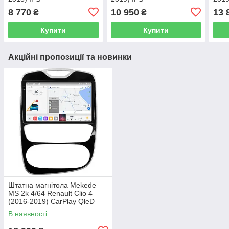
8 770
10 950
13 
₴
₴
Купити
Купити
Акційні пропозиції та новинки
Штатна магнітола Mekede
MS 2k 4/64 Renault Clio 4
(2016-2019) CarPlay QleD
В наявності