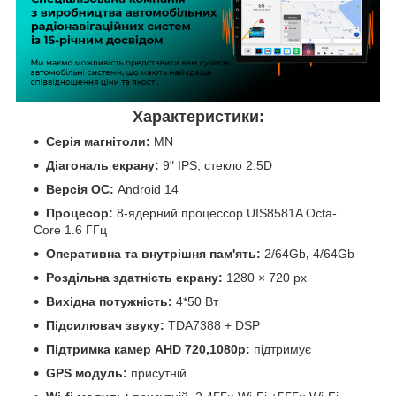
Характеристики:
Серія магнітоли:
MN
Діагональ екрану:
9" IPS, стекло 2.5D
Версія ОС:
Android 14
Процесор:
8-ядерний процессор UIS8581A Octa-
Core 1.6 ГГц
Оперативна та внутрішня пам'ять:
2/64Gb
,
4/64Gb
Роздільна здатність екрану:
1280 × 720 px
Вихідна потужність:
4*50 Вт
Підсилювач звуку:
TDA7388 + DSP
Підтримка камер
AHD 720,1080р:
підтримує
GPS модуль:
присутній