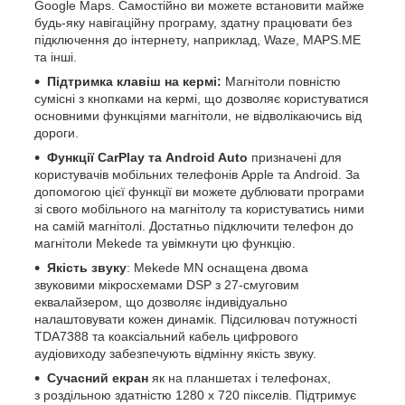
Google Maps. Самостійно ви можете встановити майже
будь-яку навігаційну програму, здатну працювати без
підключення до інтернету, наприклад, Waze, MAPS.ME
та інші.
Підтримка клавіш на кермі:
Магнітоли повністю
сумісні з кнопками на кермі, що дозволяє користуватися
основними функціями магнітоли, не відволікаючись від
дороги.
Функції CarPlay та Android Auto
призначені для
користувачів мобільних телефонів Apple та Android. За
допомогою цієї функції ви можете дублювати програми
зі свого мобільного на магнітолу та користуватись ними
на самій магнітолі. Достатньо підключити телефон до
магнітоли Mekede та увімкнути цю функцію.
Якість звуку
: Mekede MN оснащена двома
звуковими мікросхемами DSP з 27-смуговим
еквалайзером, що дозволяє індивідуально
налаштовувати кожен динамік. Підсилювач потужності
TDA7388 та коаксіальний кабель цифрового
аудіовиходу забезпечують відмінну якість звуку.
Сучасний екран
як на планшетах і телефонах,
з роздільною здатністю 1280 х 720 пікселів. Підтримує