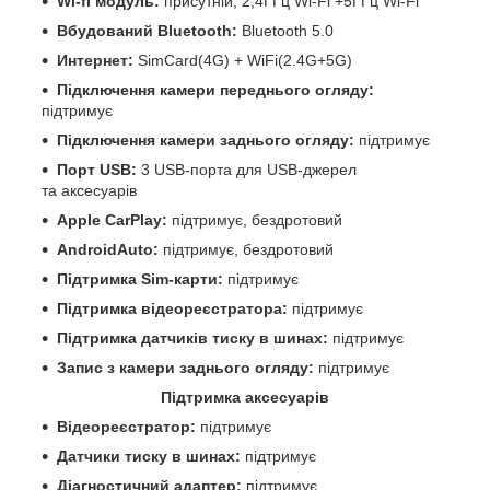
Wi-fi модуль:
присутній, 2,4ГГц Wi-Fi +5ГГц Wi-Fi
Вбудований Bluetooth:
Bluetooth 5.0
Интернет:
SimCard(4G) + WiFi(2.4G+5G)
Підключення камери переднього огляду:
підтримує
Підключення камери заднього огляду:
підтримує
Порт USB:
3 USB-порта для USB-джерел
та аксесуарів
Apple CarPlay:
підтримує, бездротовий
AndroidAuto:
підтримує, бездротовий
Підтримка Sim-карти:
підтримує
Підтримка відеореєстратора:
підтримує
Підтримка датчиків тиску в шинах:
підтримує
Запис з камери заднього огляду:
підтримує
Підтримка аксесуарів
Відеореєстратор:
підтримує
Датчики тиску в шинах:
підтримує
Діагностичний адаптер:
підтримує