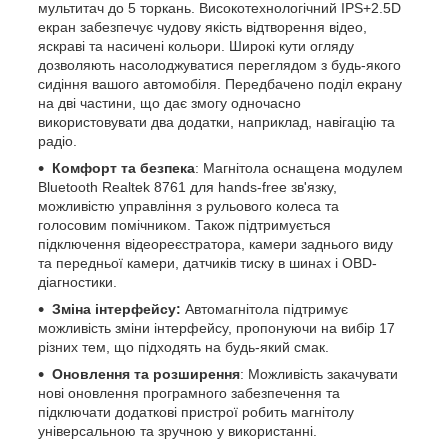
мультитач до 5 торкань. Високотехнологічний IPS+2.5D
екран забезпечує чудову якість відтворення відео,
яскраві та насичені кольори. Широкі кути огляду
дозволяють насолоджуватися переглядом з будь-якого
сидіння вашого автомобіля. Передбачено поділ екрану
на дві частини, що дає змогу одночасно
використовувати два додатки, наприклад, навігацію та
радіо.
Комфорт та безпека
: Магнітола оснащена модулем
Bluetooth Realtek 8761 для hands-free зв'язку,
можливістю управління з рульового колеса та
голосовим помічником. Також підтримується
підключення відеореєстратора, камери заднього виду
та передньої камери, датчиків тиску в шинах і OBD-
діагностики.
Зміна інтерфейсу:
Автомагнітола підтримує
можливість зміни інтерфейсу, пропонуючи на вибір 17
різних тем, що підходять на будь-який смак.
Оновлення та розширення
: Можливість закачувати
нові оновлення програмного забезпечення та
підключати додаткові пристрої робить магнітолу
універсальною та зручною у використанні.