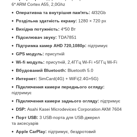
6* ARM Cortex A55, 2,0Ghz
Оперативна та внутрішня пам'ять:
4
/
32Gb
Роздільна здатність екрану:
1280 × 720 px
Вихідна потужність:
4*50 Вт
Підсилювач звуку:
TDA7851
Підтримка камер
AHD 720,1080р:
підтримує
GPS модуль:
присутній
Wi-fi модуль:
присутній, 2,4ГГц Wi-Fi +5ГГц Wi-Fi
Вбудований Bluetooth:
Bluetooth 5.0
Интернет:
SimCard(4G) + WiFi(2.4G+5G)
Підключення камери переднього огляду:
підтримує
Підключення камери заднього огляду:
підтримує
DSP:
Asahi Kasei Microdevices Corporation AKM 7604
Порт USB:
3 USB-порта для USB-джерел
та аксесуарів
Apple CarPlay:
підтримує, бездротовий