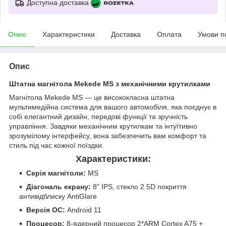
Доступна доставка
Опис
Характеристики
Доставка
Оплата
Умови п
Опис
Штатна магнітола Mekede MS з механічними крутилками
Магнітола Mekede MS — це висококласна штатна
мультимедійна система для вашого автомобіля, яка поєднує в
собі елегантний дизайн, передові функції та зручність
управління. Завдяки механічним крутилкам та інтуїтивно
зрозумілому інтерфейсу, вона забезпечить вам комфорт та
стиль під час кожної поїздки.
Характеристики:
Серія магнітоли:
MS
Діагональ екрану:
8" IPS, стекло 2.5D покриття
антивідблиску AntiGlare
Версія ОС:
Android 11
Процесор:
8-ядерний процесор 2*ARM Cortex A75 +