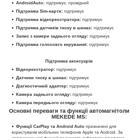
AndroidAuto:
підтримує, провідний
Підтримка Sim-карти:
підтримує
Підтримка відеореєстратора:
підтримує
Підтримка датчиків тиску в шинах:
підтримує
Запис з камери заднього огляду:
підтримує
Підтримка голосовго керування:
підтримує
Підтримка аксесуарів
Відеореєстратор:
підтримує
Датчики тиску в шинах:
підтримує
Діагностичний адаптер:
підтримує
Камера заднього огляду:
підтримує
Камера переднього огляду:
підтримує
Основні переваги та функції автомагнітоли
MEKEDE MS:
Функції CarPlay та Android Auto
призначені для
користувачів мобільних телефонів Apple та Android. За
допомогою цієї функції ви можете дублювати програми