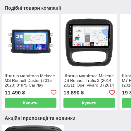
Подібні товари компанії
Штатна магнітола Mekede
Штатна магнітола Mekede
Штат
MS Renault Duster (2015-
DS Renault Trafic 3 (2014 -
M7 P
2020) 8' IPS CarPlay
2021), Opel Vivaro B (2014
(201
- 2018) IPS
B (2
11 490
13 890
19 
₴
₴
Qle
Купити
Купити
Акційні пропозиції та новинки