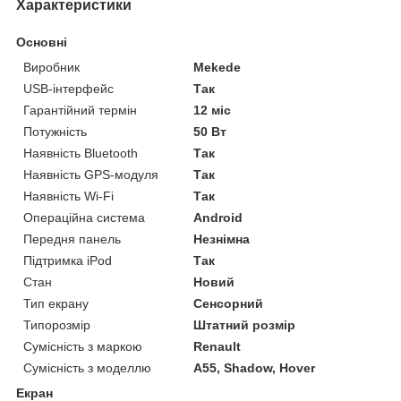
Характеристики
Основні
Виробник
Mekede
USB-інтерфейс
Так
Гарантійний термін
12 міс
Потужність
50 Вт
Наявність Bluetooth
Так
Наявність GPS-модуля
Так
Наявність Wi-Fi
Так
Операційна система
Android
Передня панель
Незнімна
Підтримка iPod
Так
Стан
Новий
Тип екрану
Сенсорний
Типорозмір
Штатний розмір
Сумісність з маркою
Renault
Сумісність з моделлю
A55, Shadow, Hover
Екран