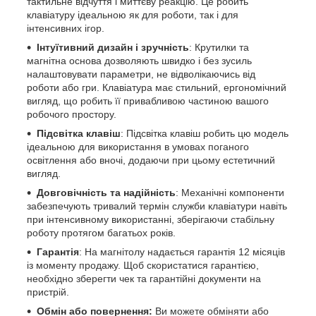
тактильне відчуття і миттєву реакцію. Це робить
клавіатуру ідеальною як для роботи, так і для
інтенсивних ігор.
Інтуїтивний дизайн і зручність
: Крутилки та
магнітна основа дозволяють швидко і без зусиль
налаштовувати параметри, не відволікаючись від
роботи або гри. Клавіатура має стильний, ергономічний
вигляд, що робить її привабливою частиною вашого
робочого простору.
Підсвітка клавіш
: Підсвітка клавіш робить цю модель
ідеальною для використання в умовах поганого
освітлення або вночі, додаючи при цьому естетичний
вигляд.
Довговічність та надійність
: Механічні компоненти
забезпечують тривалий термін служби клавіатури навіть
при інтенсивному використанні, зберігаючи стабільну
роботу протягом багатьох років.
Гарантія
: На магнітолу надається гарантія 12 місяців
із моменту продажу. Щоб скористатися гарантією,
необхідно зберегти чек та гарантійні документи на
пристрій.
Обмін або повернення:
Ви можете обміняти або