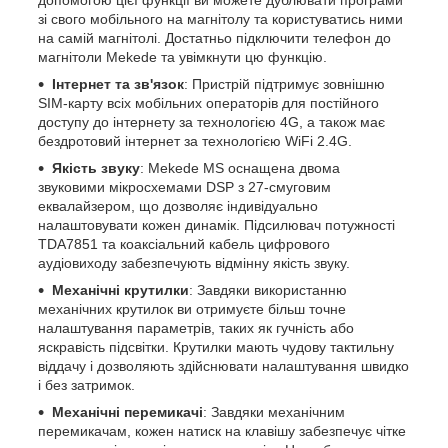
зі свого мобільного на магнітолу та користуватись ними
на самій магнітолі. Достатньо підключити телефон до
магнітоли Mekede та увімкнути цю функцію.
Інтернет та зв'язок
: Пристрій підтримує зовнішню
SIM-карту всіх мобільних операторів для постійного
доступу до інтернету за технологією 4G, а також має
бездротовий інтернет за технологією WiFi 2.4G.
Якість звуку
: Mekede MS оснащена двома
звуковими мікросхемами DSP з 27-смуговим
еквалайзером, що дозволяє індивідуально
налаштовувати кожен динамік. Підсилювач потужності
TDA7851 та коаксіальний кабель цифрового
аудіовиходу забезпечують відмінну якість звуку.
Механічні крутилки
: Завдяки використанню
механічних крутилок ви отримуєте більш точне
налаштування параметрів, таких як гучність або
яскравість підсвітки. Крутилки мають чудову тактильну
віддачу і дозволяють здійснювати налаштування швидко
і без затримок.
Механічні перемикачі
: Завдяки механічним
перемикачам, кожен натиск на клавішу забезпечує чітке