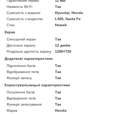
Гарантійний термін
12 міс
Наявність Wi-Fi
Так
Сумісність з маркою
Hyundai, Honda
Сумісність з моделлю
L400, Santa Fe
Стан
Новий
Екран
Сенсорний екран
Так
Діагональ екрану
12 дюйм
Роздільна здатність екрану
1280×720
Додаткові характеристики
Підсилення басів
Так
Відображення тегів
Так
Функція запису
Так
Користувальницькі характеристики
Посилення басів
Так
Відтворення тегів
Так
Функція записування
Так
Марка
Honda