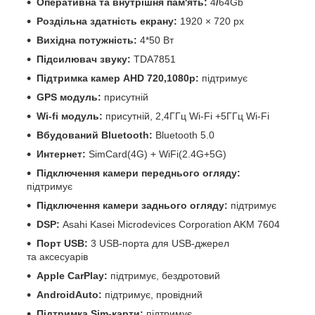
Оперативна та внутрішня пам'ять:
4
/
64Gb
Роздільна здатність екрану:
1920 × 720 px
Вихідна потужність:
4*50 Вт
Підсилювач звуку:
TDA7851
Підтримка камер
AHD 720,1080р:
підтримує
GPS модуль:
присутній
Wi-fi модуль:
присутній, 2,4ГГц Wi-Fi +5ГГц Wi-Fi
Вбудований Bluetooth:
Bluetooth 5.0
Интернет:
SimCard(4G) + WiFi(2.4G+5G)
Підключення камери переднього огляду:
підтримує
Підключення камери заднього огляду:
підтримує
DSP:
Asahi Kasei Microdevices Corporation AKM 7604
Порт USB:
3 USB-порта для USB-джерел
та аксесуарів
Apple CarPlay:
підтримує, бездротовий
AndroidAuto:
підтримує, провідний
Підтримка Sim-карти:
підтримує