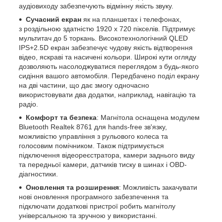
аудіовиходу забезпечують відмінну якість звуку.
Сучасний екран
як на планшетах і телефонах,
з роздільною здатністю 1920 х 720 пікселів. Підтримує
мультитач до 5 торкань. Високотехнологічний QLED
IPS+2.5D екран забезпечує чудову якість відтворення
відео, яскраві та насичені кольори. Широкі кути огляду
дозволяють насолоджуватися переглядом з будь-якого
сидіння вашого автомобіля. Передбачено поділ екрану
на дві частини, що дає змогу одночасно
використовувати два додатки, наприклад, навігацію та
радіо.
Комфорт та безпека
: Магнітола оснащена модулем
Bluetooth Realtek 8761 для hands-free зв'язку,
можливістю управління з рульового колеса та
голосовим помічником. Також підтримується
підключення відеореєстратора, камери заднього виду
та передньої камери, датчиків тиску в шинах і OBD-
діагностики.
Оновлення та розширення
: Можливість закачувати
нові оновлення програмного забезпечення та
підключати додаткові пристрої робить магнітолу
універсальною та зручною у використанні.