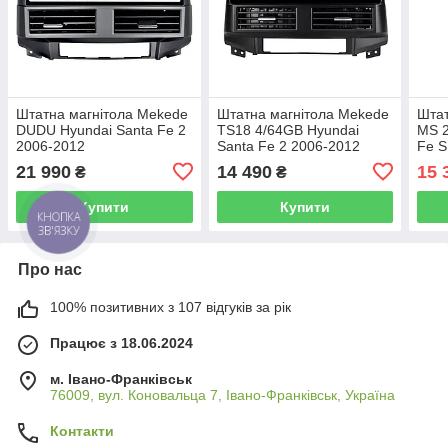
Штатна магнітола Mekede
Штатна магнітола Mekede
Штат
DUDU Hyundai Santa Fe 2
TS18 4/64GB Hyundai
MS 2
2006-2012
Santa Fe 2 2006-2012
Fe S
CarP
21 990
14 490
15 
₴
₴
Купити
Купити
КНОПКА
ЗВ'ЯЗКУ
Про нас
100% позитивних з 107 відгуків за рік
Працює з 18.06.2024
м. Івано-Франківськ
76009, вул. Коновальца 7, Івано-Франківськ, Україна
Контакти