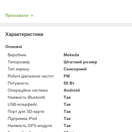
Приховати
Характеристики
Основні
Виробник
Mekede
Типорозмір
Штатний розмір
Тип екрану
Сенсорний
Робочі діапазони частот
FM
Потужність
50 Вт
Операційна система
Android
Наявність Bluetooth
Так
USB-інтерфейс
Так
Порт для SD-карти
Так
Підтримка iPod
Так
Наявність GPS-модуля
Так