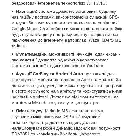
бездротовий інтернет за технологією WiFi 2.4G.
Навігація:
система дозволяє встановити будь-яку
навігаційну програму, використовуючи сучасний GPS-
модуль. За замовчуванням встановлено перевірений
Google Maps. Самостійно ви можете встановити майже
будь-яку навігаційну програму, здатну працювати без
підключення до інтернету, наприклад, Waze, MAPS.ME
та інші.
Мультимедійні можливості
: Функція "один екран -
два додатки" дозволяє одночасно користуватися
картами навігації та дивитися відео з YouTube.
Функції CarPlay та Android Auto
призначені для
користувачів мобільних телефонів Apple та Android. За
допомогою цієї функції ви можете дублювати програми
зі свого мобільного на магнітолу та користуватись ними
на самій магнітолі. Достатньо підключити телефон до
магнітоли Mekede та увімкнути цю функцію.
Якість звуку
: Mekede MS оснащена двома
звуковими мікросхемами DSP з 27-смуговим
еквалайзером, що дозволяє індивідуально
налаштовувати кожен динамік. Підсилювач потужності
TDA7851 та коаксіальний кабель цифрового