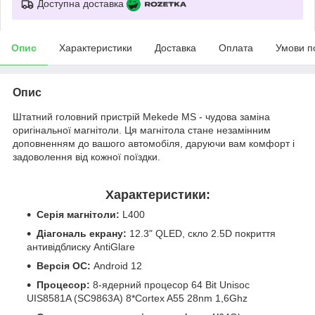
Доступна доставка
Опис
Характеристики
Доставка
Оплата
Умови п
Опис
Штатний головний пристрій Mekede MS - чудова заміна
оригінальної магнітоли. Ця магнітола стане незамінним
доповненням до вашого автомобіля, даруючи вам комфорт і
задоволення від кожної поїздки.
Характеристики:
Серія магнітоли:
L400
Діагональ екрану:
12.3" QLED, скло 2.5D покриття
антивідблиску AntiGlare
Версія ОС:
Android 12
Процесор:
8-ядерний процесор 64 Bit Unisoc
UIS8581A (SC9863A) 8*Cortex A55 28nm 1,6Ghz