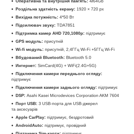
Оперативна та внутрішня пам'ять:
4
/
64Gb
Роздільна здатність екрану:
1920 × 720 px
Вихідна потужність:
4*50 Вт
Підсилювач звуку:
TDA7851
Підтримка камер
AHD 720,1080р:
підтримує
GPS модуль:
присутній
Wi-fi модуль:
присутній, 2,4ГГц Wi-Fi +5ГГц Wi-Fi
Вбудований Bluetooth:
Bluetooth 5.0
Интернет:
SimCard(4G) + WiFi(2.4G+5G)
Підключення камери переднього огляду:
підтримує
Підключення камери заднього огляду:
підтримує
DSP:
Asahi Kasei Microdevices Corporation AKM 7604
Порт USB:
3 USB-порта для USB-джерел
та аксесуарів
Apple CarPlay:
підтримує, бездротовий
AndroidAuto:
підтримує, провідний
Підтримка Sim-карти:
підтримує