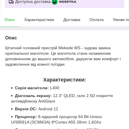
Доступна доставка
Опис
Характеристики
Доставка
Оплата
Умови п
Опис
Штатний головний пристрій Mekede MS - чудова заміна
оригінальної магнітоли. Ця магнітола стане незамінним
доповненням до вашого автомобіля, даруючи вам комфорт і
задоволення від кожної поїздки.
Характеристики:
Серія магнітоли:
L400
Діагональ екрану:
12.3" QLED, скло 2.5D покриття
антивідблиску AntiGlare
Версія ОС:
Android 12
Процесор:
8-ядерний процесор 64 Bit Unisoc
UIS8581A (SC9863A) 8*Cortex A55 28nm 1,6Ghz