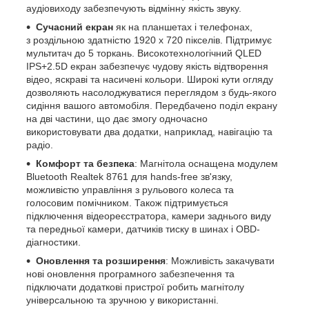
аудіовиходу забезпечують відмінну якість звуку.
Сучасний екран
як на планшетах і телефонах,
з роздільною здатністю 1920 х 720 пікселів. Підтримує
мультитач до 5 торкань. Високотехнологічний QLED
IPS+2.5D екран забезпечує чудову якість відтворення
відео, яскраві та насичені кольори. Широкі кути огляду
дозволяють насолоджуватися переглядом з будь-якого
сидіння вашого автомобіля. Передбачено поділ екрану
на дві частини, що дає змогу одночасно
використовувати два додатки, наприклад, навігацію та
радіо.
Комфорт та безпека
: Магнітола оснащена модулем
Bluetooth Realtek 8761 для hands-free зв'язку,
можливістю управління з рульового колеса та
голосовим помічником. Також підтримується
підключення відеореєстратора, камери заднього виду
та передньої камери, датчиків тиску в шинах і OBD-
діагностики.
Оновлення та розширення
: Можливість закачувати
нові оновлення програмного забезпечення та
підключати додаткові пристрої робить магнітолу
універсальною та зручною у використанні.