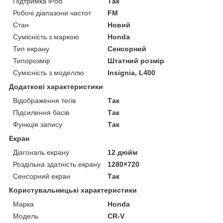
Підтримка iPod
Так
Робочі діапазони частот
FM
Стан
Новий
Сумісність з маркою
Honda
Тип екрану
Сенсорний
Типорозмір
Штатний розмір
Сумісність з моделлю
Insignia, L400
Додаткові характеристики
Відображення тегів
Так
Підсилення басів
Так
Функція запису
Так
Екран
Діагональ екрану
12 дюйм
Роздільна здатність екрану
1280×720
Сенсорний екран
Так
Користувальницькі характеристики
Марка
Honda
Мoдель
CR-V