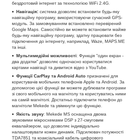
бездротовий інтернет за технологією WiFi 2.4G.
Навігація:
система дозволяє встановити будь-яку
навігаційну програму, використовуючи сучасний GPS-
модуль. За замовчуванням встановлено перевірений
Google Maps. Самостійно ви можете встановити майже
будь-яку навігаційну програму, здатну працювати без
підключення до інтернету, наприклад, Waze, MAPS.ME
та інші.
Мультимедійні можливості
: Функція "один екран -
два додатки" дозволяє одночасно користуватися
картами навігації та дивитися відео з YouTube.
Функції CarPlay та Android Auto
призначені для
користувачів мобільних телефонів Apple та Android. За
допомогою цієї функції ви можете дублювати програми
зі свого мобільного на магнітолу та користуватись ними
на самій магнітолі. Достатньо підключити телефон до
магнітоли Mekede та увімкнути цю функцію.
Якість звуку
: Mekede MS оснащена двома
звуковими мікросхемами DSP з 27-смуговим
еквалайзером, що дозволяє індивідуально
налаштовувати кожен динамік. Підсилювач потужності
TDA7851 та коаксіальний кабель цифрового