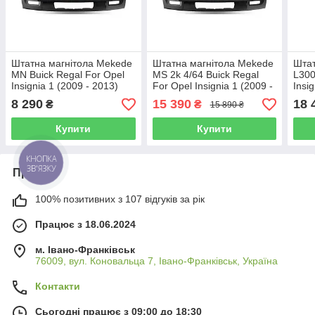
Штатна магнітола Mekede
Штатна магнітола Mekede
Штат
MN Buick Regal For Opel
MS 2k 4/64 Buick Regal
L300
Insignia 1 (2009 - 2013)
For Opel Insignia 1 (2009 -
Insi
IPS
2013) CarPlay QleD
8 290
15 390
18 
₴
₴
15 890 ₴
Купити
Купити
КНОПКА
ЗВ'ЯЗКУ
Про нас
100% позитивних з 107 відгуків за рік
Працює з 18.06.2024
м. Івано-Франківськ
76009, вул. Коновальца 7, Івано-Франківськ, Україна
Контакти
Сьогодні працює з 09:00 до 18:30