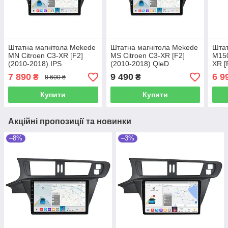
Штатна магнітола Mekede
Штатна магнітола Mekede
Штат
MN Citroen C3-XR [F2]
MS Citroen C3-XR [F2]
M150
(2010-2018) IPS
(2010-2018) QleD
XR [
7 890
9 490
6 9
₴
₴
8 600 ₴
Купити
Купити
Акційні пропозиції та новинки
–8%
–3%