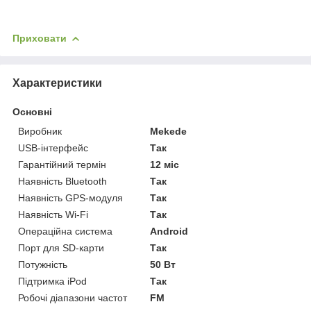
Приховати
Характеристики
Основні
Виробник
Mekede
USB-інтерфейс
Так
Гарантійний термін
12 міс
Наявність Bluetooth
Так
Наявність GPS-модуля
Так
Наявність Wi-Fi
Так
Операційна система
Android
Порт для SD-карти
Так
Потужність
50 Вт
Підтримка iPod
Так
Робочі діапазони частот
FM