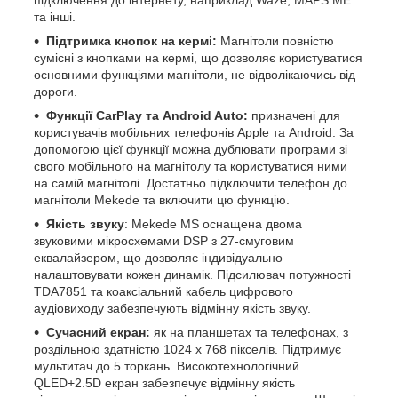
та інші.
Підтримка кнопок на кермі:
Магнітоли повністю
сумісні з кнопками на кермі, що дозволяє користуватися
основними функціями магнітоли, не відволікаючись від
дороги.
Функції CarPlay та Android Auto:
призначені для
користувачів мобільних телефонів Apple та Android. За
допомогою цієї функції можна дублювати програми зі
свого мобільного на магнітолу та користуватися ними
на самій магнітолі. Достатньо підключити телефон до
магнітоли Mekede та включити цю функцію.
Якість звуку
: Mekede MS оснащена двома
звуковими мікросхемами DSP з 27-смуговим
еквалайзером, що дозволяє індивідуально
налаштовувати кожен динамік. Підсилювач потужності
TDA7851 та коаксіальний кабель цифрового
аудіовиходу забезпечують відмінну якість звуку.
Сучасний екран:
як на планшетах та телефонах, з
роздільною здатністю 1024 х 768 пікселів. Підтримує
мультитач до 5 торкань. Високотехнологічний
QLED+2.5D екран забезпечує відмінну якість