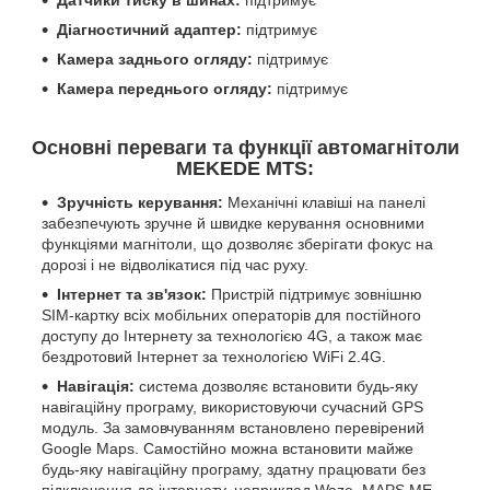
Датчики тиску в шинах:
підтримує
Діагностичний адаптер:
підтримує
Камера заднього огляду:
підтримує
Камера переднього огляду:
підтримує
Основні переваги та функції автомагнітоли
MEKEDE MTS:
Зручність керування:
Механічні клавіші на панелі
забезпечують зручне й швидке керування основними
функціями магнітоли, що дозволяє зберігати фокус на
дорозі і не відволікатися під час руху.
Інтернет та зв'язок:
Пристрій підтримує зовнішню
SIM-картку всіх мобільних операторів для постійного
доступу до Інтернету за технологією 4G, а також має
бездротовий Інтернет за технологією WiFi 2.4G.
Навігація:
система дозволяє встановити будь-яку
навігаційну програму, використовуючи сучасний GPS
модуль. За замовчуванням встановлено перевірений
Google Maps. Самостійно можна встановити майже
будь-яку навігаційну програму, здатну працювати без
підключення до інтернету, наприклад Waze, MAPS.ME