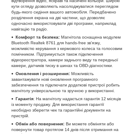
відтворення відео, яскраві та насичені кольори. Широкі
кути огляду дозволяють насолоджуватися переглядом
будь-якого сидіння вашого автомобіля. Передбачено
розділення екрана на дві частини, що дозволяє
одночасно використовувати дві програми, наприклад
навігацію та радіо.
Комфорт та безпека:
Магнітола оснащена модулем
Bluetooth Realtek 8761 для hands-free зв'язку,
можливістю керування з кермового колеса та голосовим
помічником. Підтримується також підключення
відеореєстратора, камери заднього виду та передньої
камери, датчиків тиску в шинах та OBD-діагностики.
Оновлення і розширення:
Можливість
завантажувати нові оновлення програмного
забезпечення та підключати додаткові пристрої робить
магнітолу універсальною та зручною у використанні.
Гарантія
: На магнітолу надається гарантія 12 місяців
із моменту продажу. Для використання гарантії
необхідно зберегти чек та гарантійні документи на
пристрій.
Обмін або повернення:
Ви можете обміняти або
повернути товар протягом 14 днів після отримання на