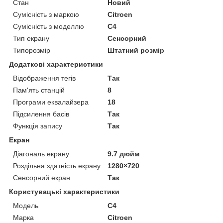
Стан
Новий
Сумісність з маркою
Citroen
Сумісність з моделлю
C4
Тип екрану
Сенсорний
Типорозмір
Штатний розмір
Додаткові характеристики
Відображення тегів
Так
Пам'ять станцій
8
Програми еквалайзера
18
Підсилення басів
Так
Функція запису
Так
Екран
Діагональ екрану
9.7 дюйм
Роздільна здатність екрану
1280×720
Сенсорний екран
Так
Користувацькі характеристики
Мoдель
C4
Марка
Citroen