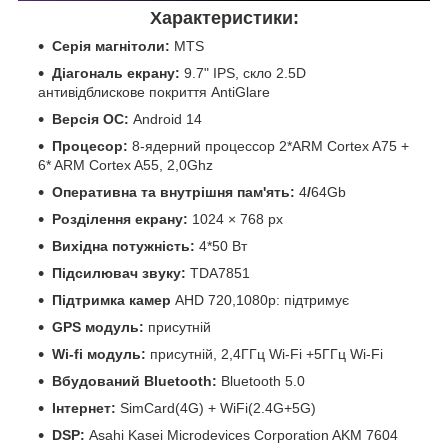
Характеристики:
Серія магнітоли:
MTS
Діагональ екрану:
9.7" IPS, скло 2.5D
антивідблискове покриття AntiGlare
Версія ОС:
Android 14
Процесор:
8-ядерний процессор 2*ARM Cortex A75 +
6* ARM Cortex A55, 2,0Ghz
Оперативна та внутрішня пам'ять:
4
/
64Gb
Розділення екрану:
1024 × 768 px
Вихідна потужність:
4*50 Вт
Підсилювач звуку:
TDA7851
Підтримка камер
AHD 720,1080р: підтримує
GPS модуль:
присутній
Wi-fi модуль:
присутній, 2,4ГГц Wi-Fi +5ГГц Wi-Fi
Вбудований Bluetooth:
Bluetooth 5.0
Інтернет:
SimCard(4G) + WiFi(2.4G+5G)
DSP:
Asahi Kasei Microdevices Corporation AKM 7604